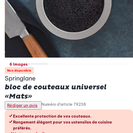
6 Images
Non disponible
Springlane
bloc de couteaux universel
«Mats»
Numéro d’article
79238
Rédiger un avis
Les avantages en un coup d’œil
Excellente protection de vos couteaux.
Rangement élégant pour vos ustensiles de cuisine
préférés.