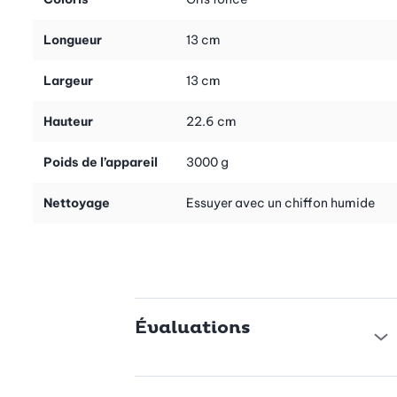
les odeurs et protègent les couteaux. Ils enveloppent et
protègent parfaitement vos couteaux, dont le tranchant et
Longueur
13 cm
l’éclat seront ainsi préservés.
Matériau flexible: vous pouvez décider vous-même comment
ranger vos couteaux et vos ustensiles de cuisine.
Largeur
13 cm
Nettoyage facile
Hauteur
22.6 cm
Pour nettoyer l’intérieur du bloc avec un chiffon humide, il vous
suffit de retirer les poils. Cet insert se lave à l’eau et quelques
Poids de l’appareil
3000 g
gouttes de liquide vaisselle.
Nettoyage
Essuyer avec un chiffon humide
Évaluations