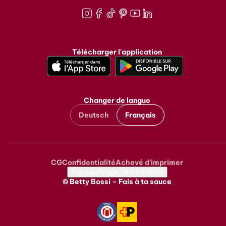
Instagram
Facebook
TikTok
Pinterest
Youtube
LinkedIn
Télécharger l'application
Changer de langue
Deutsch
Français
CG
Confidentialité
Achevé d'imprimer
Metanavigation
Paramétrage des cookies
© Betty Bossi – Fais à ta sauce