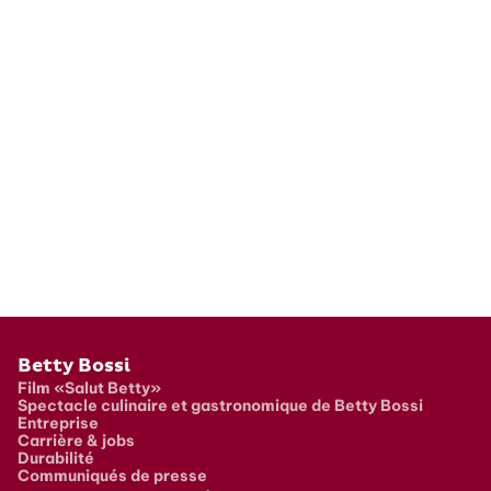
Pied de page
Betty Bossi
Film «Salut Betty»
Spectacle culinaire et gastronomique de Betty Bossi
Entreprise
Carrière & jobs
Durabilité
Communiqués de presse