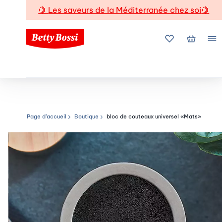
🍋
Les saveurs de la Méditerranée chez soi
🍋
Mes favoris
Mon pani
Me
Page d’accueil
Boutique
bloc de couteaux universel «Mats»
Chemin de navigation