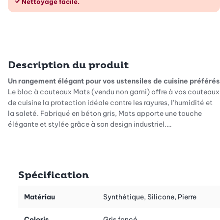
Nettoyage facile.
Description du produit
Un rangement élégant pour vos ustensiles de cuisine préférés
Le bloc à couteaux Mats (vendu non garni) offre à vos couteaux
de cuisine la protection idéale contre les rayures, l’humidité et
la saleté. Fabriqué en béton gris, Mats apporte une touche
élégante et stylée grâce à son design industriel.
Suffisamment d’espace pour vos trésors
Grâce à sa forme cylindrique, vous pouvez ranger au moins 6 ou
8 couteaux ou ustensiles de cuisine dans ce bloc universel. Vous
Spécification
les aurez toujours à portée de main. Pratique!
Matériau
Synthétique, Silicone, Pierre
Une excellente protection pour vos couteaux
L’intérieur est composé de poils de qualité qui ne retiennent pas
Coloris
Gris foncé