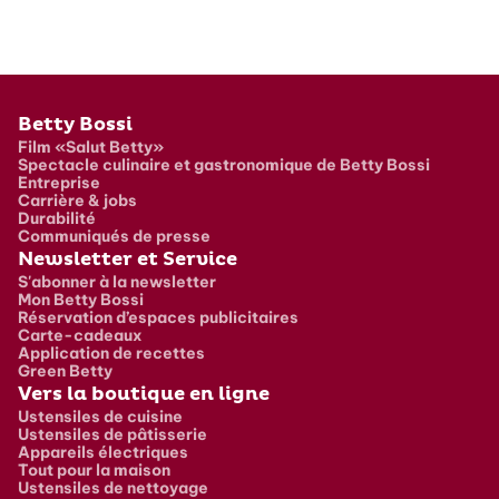
Pied de page
Betty Bossi
Film «Salut Betty»
Spectacle culinaire et gastronomique de Betty Bossi
Entreprise
Carrière & jobs
Durabilité
Communiqués de presse
Newsletter et Service
S'abonner à la newsletter
Mon Betty Bossi
Réservation d’espaces publicitaires
Carte-cadeaux
Application de recettes
Green Betty
Vers la boutique en ligne
Ustensiles de cuisine
Ustensiles de pâtisserie
Appareils électriques
Tout pour la maison
Ustensiles de nettoyage