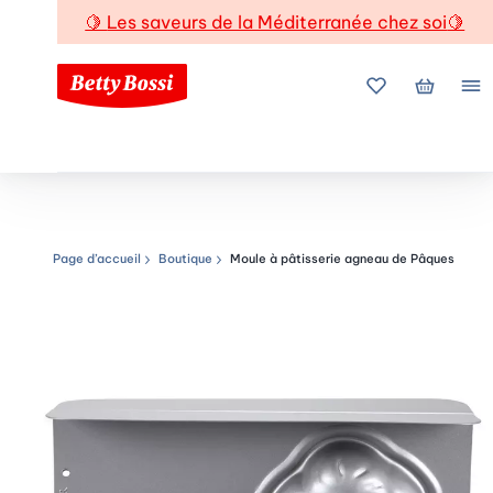
🍋
Les saveurs de la Méditerranée chez soi
🍋
Mes favoris
Mon pani
Me
Page d’accueil
Boutique
Moule à pâtisserie agneau de Pâques
Chemin de navigation