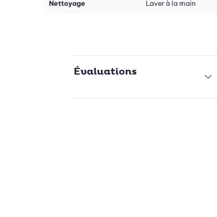
Nettoyage
Laver à la main
Évitez le lavage au lave-vaisselle et les produits abrasifs pour
préserver le revêtement de haute qualité.
Évaluations