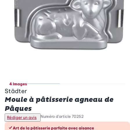
4 Images
Städter
Moule à pâtisserie agneau de
Pâques
Numéro d’article
70252
Rédiger un avis
Les avantages en un coup d’œil
Art de la pâtisserie parfaite avec aisance