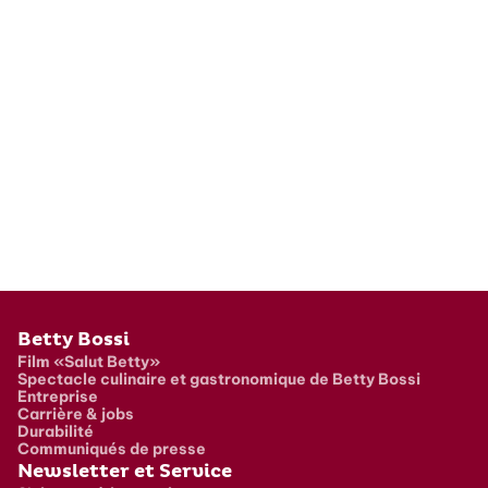
Pied de page
Betty Bossi
Film «Salut Betty»
Spectacle culinaire et gastronomique de Betty Bossi
Entreprise
Carrière & jobs
Durabilité
Communiqués de presse
Newsletter et Service