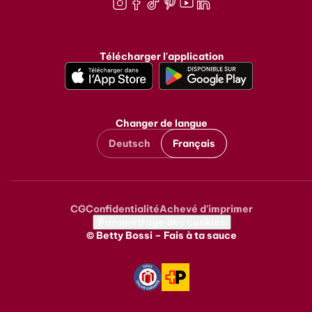
Instagram
Facebook
TikTok
Pinterest
Youtube
LinkedIn
Télécharger l'application
Changer de langue
Deutsch
Français
CG
Confidentialité
Achevé d'imprimer
Metanavigation
Paramétrage des cookies
© Betty Bossi – Fais à ta sauce