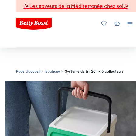
🍋
Les saveurs de la Méditerranée chez soi
🍋
Mes favoris
Mon pani
Me
Page d’accueil
Boutique
Système de tri, 20 l - 6 collecteurs
Chemin de navigation