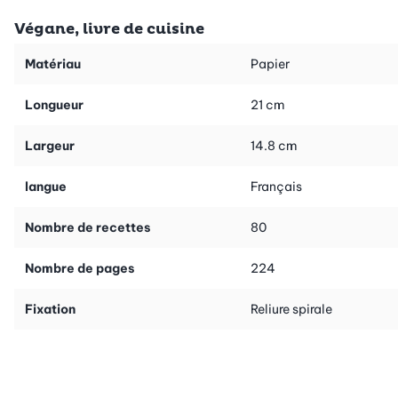
Regardez sur la vidéo comme il est simple à utiliser.
Végane, livre de cuisine
Faire des spätzlis n’a jamais été aussi sympa!
Matériau
Papier
Longueur
21 cm
Largeur
14.8 cm
langue
Français
Nombre de recettes
80
Nombre de pages
224
Fixation
Reliure spirale