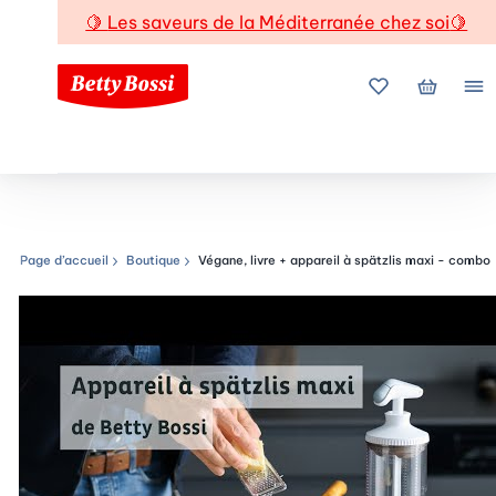
🍋
Les saveurs de la Méditerranée chez soi
🍋
Mes favoris
Mon pani
Me
Page d’accueil
Boutique
Végane, livre + appareil à spätzlis maxi - combo
Chemin de navigation