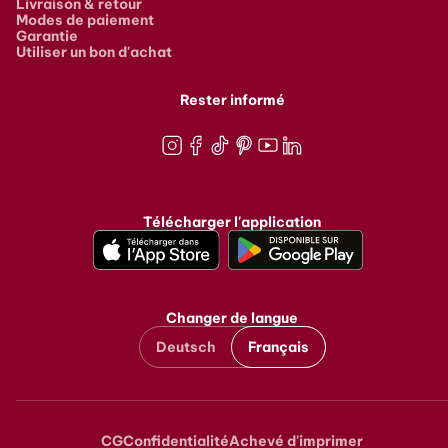
Livraison & retour
Modes de paiement
Garantie
Utiliser un bon d'achat
Rester informé
Instagram
Facebook
TikTok
Pinterest
Youtube
LinkedIn
Télécharger l'application
Changer de langue
Deutsch
Français
CG
Confidentialité
Achevé d'imprimer
Metanavigation