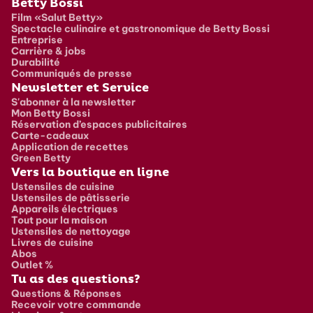
Pied de page
Betty Bossi
Film «Salut Betty»
Spectacle culinaire et gastronomique de Betty Bossi
Entreprise
Carrière & jobs
Durabilité
Communiqués de presse
Newsletter et Service
S'abonner à la newsletter
Mon Betty Bossi
Réservation d’espaces publicitaires
Carte-cadeaux
Application de recettes
Green Betty
Vers la boutique en ligne
Ustensiles de cuisine
Ustensiles de pâtisserie
Appareils électriques
Tout pour la maison
Ustensiles de nettoyage
Livres de cuisine
Abos
Outlet %
Tu as des questions?
Questions & Réponses
Recevoir votre commande