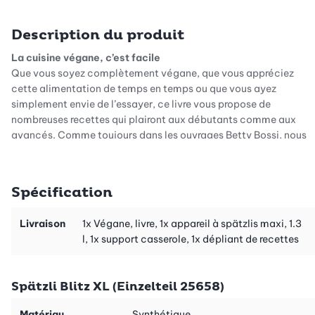
Description du produit
La cuisine végane, c’est facile
Que vous soyez complètement végane, que vous appréciez
cette alimentation de temps en temps ou que vous ayez
simplement envie de l’essayer, ce livre vous propose de
nombreuses recettes qui plairont aux débutants comme aux
avancés. Comme toujours dans les ouvrages Betty Bossi, nous
avons veillé à utiliser des ingrédients disponibles partout et à
éviter les restes. Et bien sûr, nos recettes sont rapides et faciles
à cuisiner. Vous les réussirez à coup sûr!
Spécification
Des classiques réputés
Émincé à la zurichoise, cake au citron, spaghettis carbonara:
Livraison
1x Végane, livre, 1x appareil à spätzlis maxi, 1.3
tout cela peut se préparer sans produits d’origine animale. C’est
l, 1x support casserole, 1x dépliant de recettes
délicieux!
Des recettes tendance
Spätzli Blitz XL (Einzelteil 25658)
Des rouleaux d’été avec un dip aux cacahuètes, des pitas avec
de l’effiloché de pleurotes et du tsatsiki: voici deux exemples de
Matériau
Synthétique