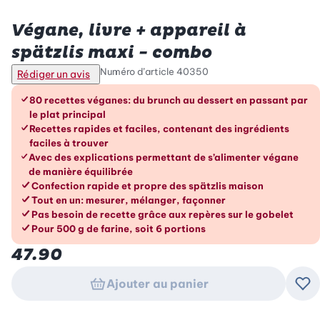
Betty Bossi
Végane, livre + appareil à
spätzlis maxi - combo
Numéro d’article
40350
Rédiger un avis
Les avantages en un coup d’œil
80 recettes véganes: du brunch au dessert en passant par
le plat principal
Recettes rapides et faciles, contenant des ingrédients
faciles à trouver
Avec des explications permettant de s’alimenter végane
de manière équilibrée
Confection rapide et propre des spätzlis maison
Tout en un: mesurer, mélanger, façonner
Pas besoin de recette grâce aux repères sur le gobelet
Pour 500 g de farine, soit 6 portions
47.90
Ajouter au panier
Ajo