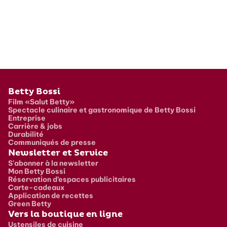
Pied de page
Betty Bossi
Film «Salut Betty»
Spectacle culinaire et gastronomique de Betty Bossi
Entreprise
Carrière & jobs
Durabilité
Communiqués de presse
Newsletter et Service
S'abonner à la newsletter
Mon Betty Bossi
Réservation d’espaces publicitaires
Carte-cadeaux
Application de recettes
Green Betty
Vers la boutique en ligne
Ustensiles de cuisine