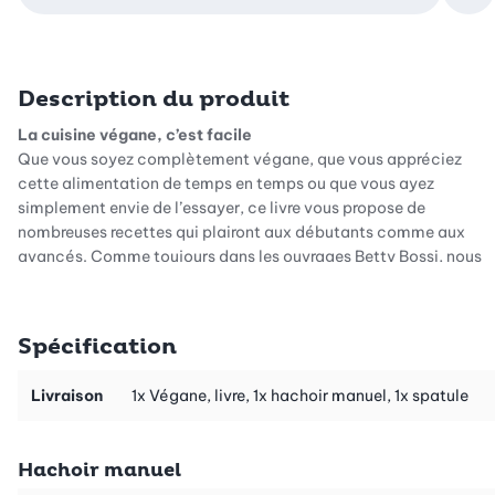
Ajo
Description du produit
La cuisine végane, c’est facile
Que vous soyez complètement végane, que vous appréciez
cette alimentation de temps en temps ou que vous ayez
simplement envie de l’essayer, ce livre vous propose de
nombreuses recettes qui plairont aux débutants comme aux
avancés. Comme toujours dans les ouvrages Betty Bossi, nous
avons veillé à utiliser des ingrédients disponibles partout et à
éviter les restes. Et bien sûr, nos recettes sont rapides et faciles
à cuisiner. Vous les réussirez à coup sûr!
Spécification
Des classiques réputés
Émincé à la zurichoise, cake au citron, spaghettis carbonara:
Livraison
1x Végane, livre, 1x hachoir manuel, 1x spatule
tout cela peut se préparer sans produits d’origine animale. C’est
délicieux!
Hachoir manuel
Des recettes tendance