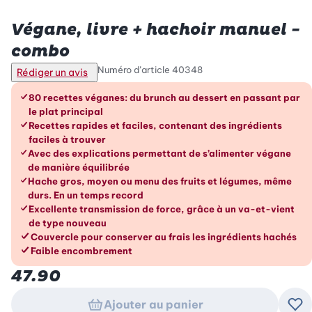
Betty Bossi
Végane, livre + hachoir manuel -
combo
Numéro d’article
40348
Rédiger un avis
Les avantages en un coup d’œil
80 recettes véganes: du brunch au dessert en passant par
le plat principal
Recettes rapides et faciles, contenant des ingrédients
faciles à trouver
Avec des explications permettant de s’alimenter végane
de manière équilibrée
Hache gros, moyen ou menu des fruits et légumes, même
durs. En un temps record
Excellente transmission de force, grâce à un va-et-vient
de type nouveau
Couvercle pour conserver au frais les ingrédients hachés
Faible encombrement
47.90
Ajouter au panier