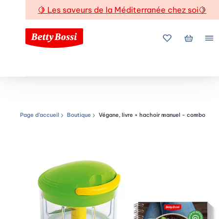
🍋
Les saveurs de la Méditerranée chez soi
🍋
Mes favoris
Mon pani
Me
Page d’accueil
Boutique
Végane, livre + hachoir manuel - combo
Chemin de navigation