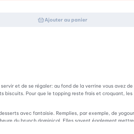
Ajouter au panier
e servir et de se régaler: au fond de la verrine vous avez 
etits biscuits. Pour que le topping reste frais et croquant,
desserts avec fantaisie. Remplies, par exemple, de yogour
à l’heure du brunch dominical. Elles savent également mett
bas et des croûtons en haut. Il existe d’innombrables rece