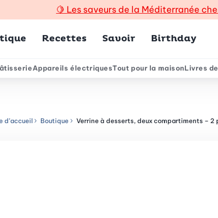
🍋
Les saveurs de la Méditerranée che
incipal
tique
Recettes
Savoir
Birthday
âtisserie
Appareils électriques
Tout pour la maison
Livres de
e
 d’accueil
Boutique
Verrine à desserts, deux compartiments – 2 