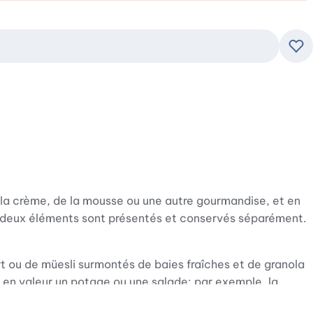
Ajo
de la crème, de la mousse ou une autre gourmandise, et en
 les deux éléments sont présentés et conservés séparément.
t ou de müesli surmontés de baies fraîches et de granola
re en valeur un potage ou une salade: par exemple, la
ttes pour ces jolies verrines. Le lot est composé de deux