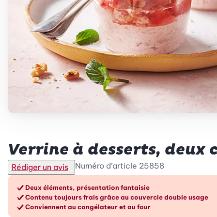
Betty Bossi
Verrine à desserts, deux
Numéro d’article
25858
Rédiger un avis
Les avantages en un cou
Deux éléments, présentation fantaisie
Contenu toujours frais grâce au couvercle double usage
Conviennent au congélateur et au four