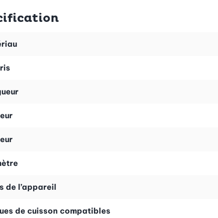
ification
r un topping croustillant, des fruits frais ou un coulis, ou
riau
 congélateur et au four. Ces verrines peuvent donc aussi 
ris
pièces (n° d’art. 25868).
ueur
eur
eur
ètre
s de l’appareil
ues de cuisson compatibles