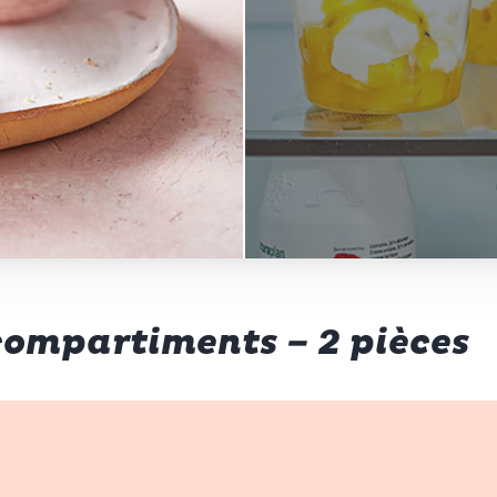
 compartiments – 2 pièces
p d’œil