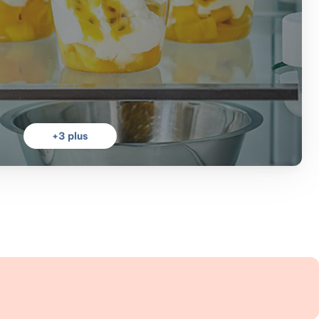
+
3
plus