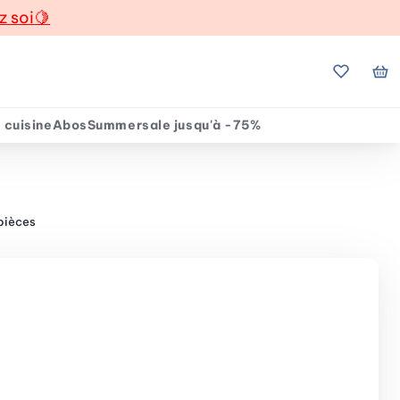
z soi
🍋
Mes favo
Mo
 cuisine
Abos
Summersale jusqu'à -75%
pièces