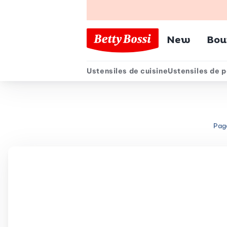
Menu pr
New
Bou
Ustensiles de cuisine
Ustensiles de p
Menu secondair
Page
Chemin de navigation