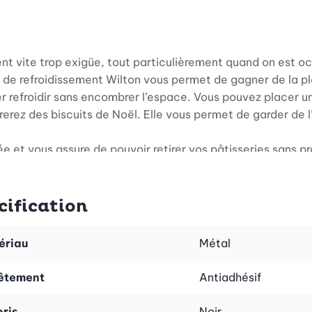
ient vite trop exigüe, tout particulièrement quand on est
ille de refroidissement Wilton vous permet de gagner de la
ser refroidir sans encombrer l’espace. Vous pouvez placer une
arerez des biscuits de Noël. Elle vous permet de garder de l’
e et vous assure de pouvoir retirer vos pâtisseries sans pr
ouvez tout simplement la passer au lave-vaisselle.
cette grille de refroidissement Wilton dans n’importe quel
cification
ériau
Métal
êtement
Antiadhésif
oris
Noir