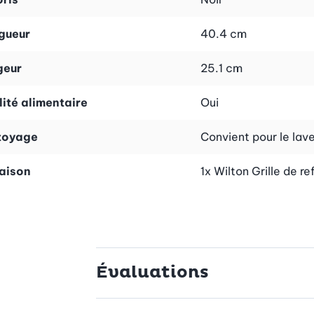
gueur
40.4 cm
geur
25.1 cm
ité alimentaire
Oui
toyage
Convient pour le lav
raison
1x Wilton Grille de r
Évaluations