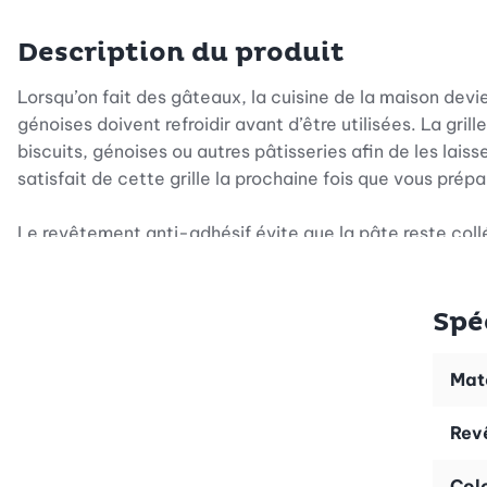
Description du produit
Lorsqu’on fait des gâteaux, la cuisine de la maison dev
génoises doivent refroidir avant d’être utilisées. La gr
biscuits, génoises ou autres pâtisseries afin de les lais
satisfait de cette grille la prochaine fois que vous prép
Le revêtement anti-adhésif évite que la pâte reste collé
est un jeu d’enfant! Si vous n’avez pas le temps, vous p
Quand vous avez terminé de pâtisser, vous pouvez ranger 
Spé
resservir!
Mat
Rev
Col