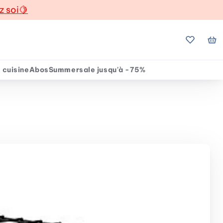
z soi
🍋
Mes favo
Mo
 cuisine
Abos
Summersale jusqu'à -75%