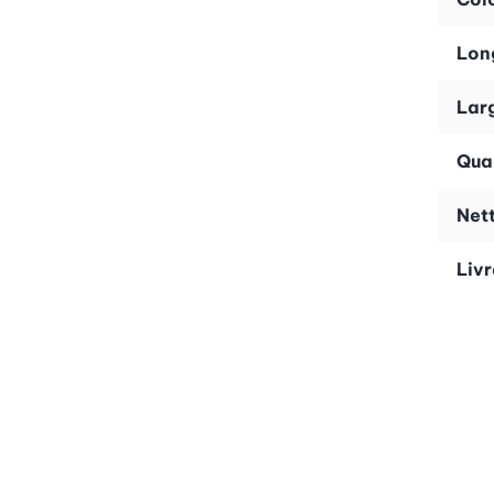
Lon
Lar
Qual
Net
Liv