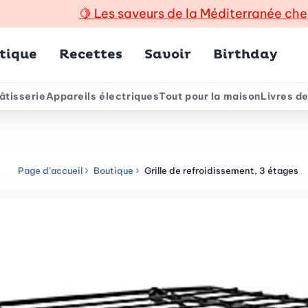
🍋
Les saveurs de la Méditerranée che
incipal
tique
Recettes
Savoir
Birthday
âtisserie
Appareils électriques
Tout pour la maison
Livres de
e
Page d’accueil
Boutique
Grille de refroidissement, 3 étages