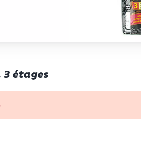
, 3 étages
p d’œil
e