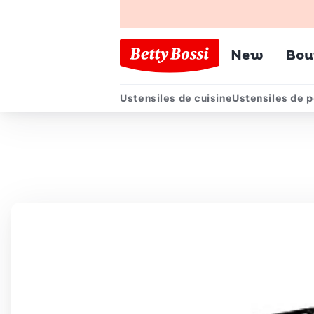
Menu pr
New
Bou
Ustensiles de cuisine
Ustensiles de p
Menu secondair
Chemin de navigation