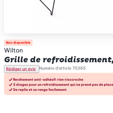
Non disponible
Wilton
Grille de refroidissement
Numéro d’article
70365
Rédiger un avis
Les avantages en un cou
Revêtement anti-adhésif: rien n’accroche
3 étages pour un refroidissement qui ne prend pas de plac
Se replie et se range facilement