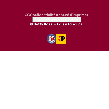
CG
Confidentialité
Achevé d'imprimer
Metanavigation
Paramétrage des cookies
© Betty Bossi – Fais à ta sauce