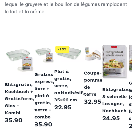
lequel le gruyère et le bouillon de légumes remplacent
le lait et la crème.
-23%
Betty Bossi
Betty Bossi
Betty Bossi
Plat à
Coupe-
Gratins
B
gratin,
Betty Bossi
pomme
express,
G
Betty Bossi
Blitzgratin,
verre,
de
livre +
Blitzgratin
Kochbuch +
antiadhésif,
terre
plat à
& schnelle
l
Gratinform,
35×22 cm
32.95
gratin,
Lasagne,
e
Glas -
22.95
verre -
Kochbuch
l
Kombi
combo
24.95
c
35.90
35.90