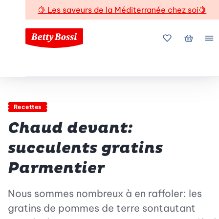
🍋
Les saveurs de la Méditerranée chez soi
🍋
Mes favoris
Mon pani
Me
Recettes
Chaud devant:
succulents gratins
Parmentier
Nous sommes nombreux à en raffoler: les
gratins de pommes de terre sontautant