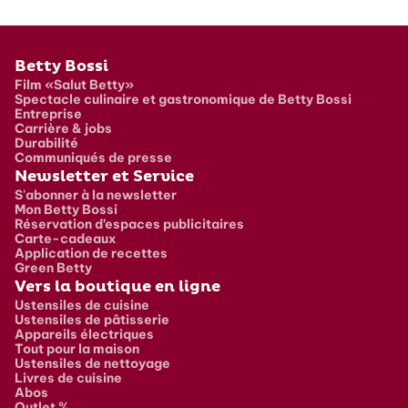
Pied de page
Betty Bossi
Film «Salut Betty»
Spectacle culinaire et gastronomique de Betty Bossi
Entreprise
Carrière & jobs
Durabilité
Communiqués de presse
Newsletter et Service
S'abonner à la newsletter
Mon Betty Bossi
Réservation d’espaces publicitaires
Carte-cadeaux
Application de recettes
Green Betty
Vers la boutique en ligne
Ustensiles de cuisine
Ustensiles de pâtisserie
Appareils électriques
Tout pour la maison
Ustensiles de nettoyage
Livres de cuisine
Abos
Outlet %