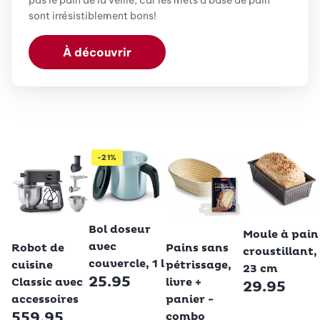
pas le pain de la veille, car les mets à base de pain
sont irrésistiblement bons!
À découvrir
-21%
Betty Bossi
Betty Bossi
Bol doseur
Moule à pain
Betty Bossi
Betty Bossi
avec
Robot de
Pains sans
croustillant,
couvercle, 1 l
cuisine
pétrissage,
23 cm
25.95
Classic avec
livre +
29.95
accessoires
panier -
559.95
combo