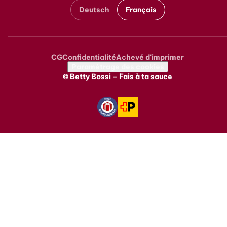
Deutsch
Français
CG
Confidentialité
Achevé d'imprimer
Metanavigation
Paramétrage des cookies
© Betty Bossi – Fais à ta sauce