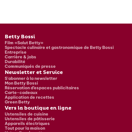
Pied de page
Betty Bossi
Film «Salut Betty»
Spectacle culinaire et gastronomique de Betty Bossi
Entreprise
Carrière & jobs
Durabilité
Communiqués de presse
Newsletter et Service
S'abonner à la newsletter
Mon Betty Bossi
Réservation d’espaces publicitaires
Carte-cadeaux
Application de recettes
Green Betty
Vers la boutique en ligne
Ustensiles de cuisine
Ustensiles de pâtisserie
Appareils électriques
Tout pour la maison