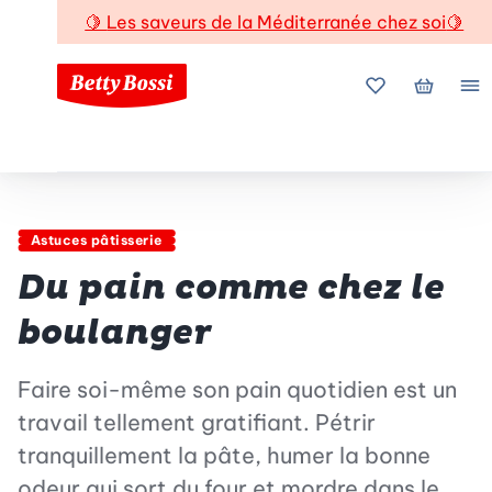
🍋
Les saveurs de la Méditerranée chez soi
🍋
Mes favoris
Mon pani
Me
Astuces pâtisserie
Du pain comme chez le
boulanger
Faire soi-même son pain quotidien est un
travail tellement gratifiant. Pétrir
tranquillement la pâte, humer la bonne
odeur qui sort du four et mordre dans le