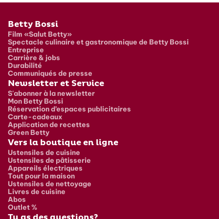
Pied de page
Betty Bossi
Film «Salut Betty»
Spectacle culinaire et gastronomique de Betty Bossi
Entreprise
Carrière & jobs
Durabilité
Communiqués de presse
Newsletter et Service
S'abonner à la newsletter
Mon Betty Bossi
Réservation d’espaces publicitaires
Carte-cadeaux
Application de recettes
Green Betty
Vers la boutique en ligne
Ustensiles de cuisine
Ustensiles de pâtisserie
Appareils électriques
Tout pour la maison
Ustensiles de nettoyage
Livres de cuisine
Abos
Outlet %
Tu as des questions?