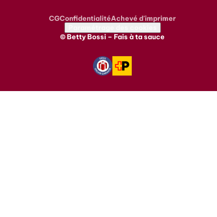
CG
Confidentialité
Achevé d'imprimer
Metanavigation
Paramétrage des cookies
© Betty Bossi – Fais à ta sauce