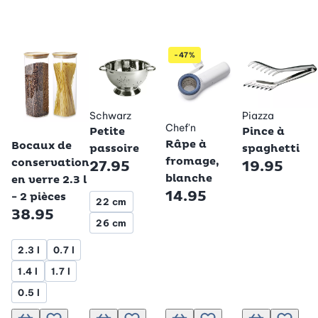
-47%
Schwarz
Piazza
Chef'n
Petite
Pince à
Betty Bossi
Râpe à
Bocaux de
passoire
spaghetti
fromage,
conservation
27.95
19.95
blanche
en verre 2.3 l
14.95
- 2 pièces
22 cm
38.95
26 cm
2.3 l
0.7 l
1.4 l
1.7 l
0.5 l