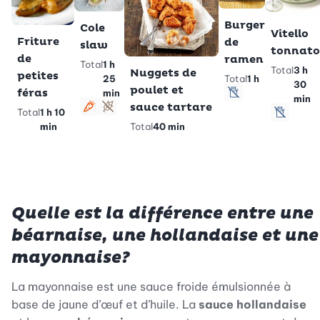
Burger
Cole
Vitello
Friture
de
slaw
tonnato
de
ramen
Total
1 h
Total
3 h
Nuggets de
petites
25
Total
1 h
30
poulet et
féras
min
min
sans lactose
sauce tartare
Total
1 h 10
Végétarien
Sans gluten
sans l
Total
40 min
min
Quelle est la différence entre une
béarnaise, une hollandaise et une
mayonnaise?
La mayonnaise est une sauce froide émulsionnée à
base de jaune d’œuf et d’huile. La
sauce hollandaise