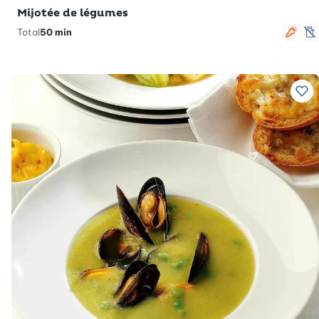
Mijotée de légumes
Total
50 min
Végé
s
Ajo