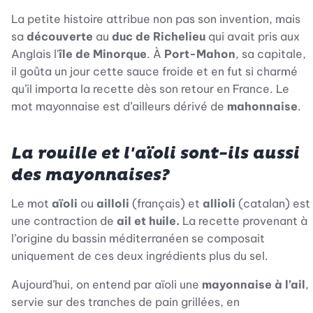
La petite histoire attribue non pas son invention, mais
sa
découverte
au
duc de Richelieu
qui avait pris aux
Anglais l'
île de Minorque
. À
Port-Mahon
, sa capitale,
il goûta un jour cette sauce froide et en fut si charmé
qu’il importa la recette dès son retour en France. Le
mot mayonnaise est d’ailleurs dérivé de
mahonnaise
.
La rouille et l'aïoli sont-ils aussi
des mayonnaises?
Le mot
aïoli
ou
ailloli
(français) et
allioli
(catalan) est
une contraction de
ail et huile.
La recette provenant à
l’origine du bassin méditerranéen se composait
uniquement de ces deux ingrédients plus du sel.
Aujourd’hui, on entend par aïoli une
mayonnaise à l’ail
,
servie sur des tranches de pain grillées, en