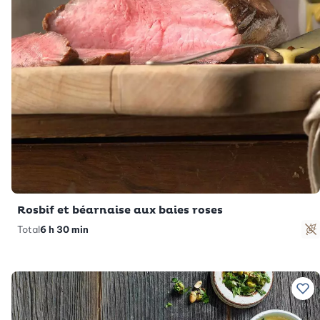
Rosbif et béarnaise aux baies roses
Total
6 h 30 min
S
Ajo