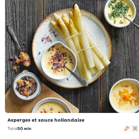
Asperges et sauce hollandaise
Total
50 min
Végé
S