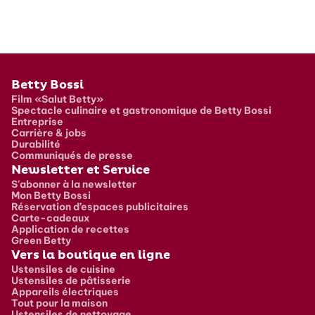
Pied de page
Betty Bossi
Film «Salut Betty»
Spectacle culinaire et gastronomique de Betty Bossi
Entreprise
Carrière & jobs
Durabilité
Communiqués de presse
Newsletter et Service
S'abonner à la newsletter
Mon Betty Bossi
Réservation d’espaces publicitaires
Carte-cadeaux
Application de recettes
Green Betty
Vers la boutique en ligne
Ustensiles de cuisine
Ustensiles de pâtisserie
Appareils électriques
Tout pour la maison
Ustensiles de nettoyage