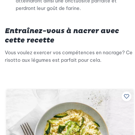
atteindront ainsi une onctuosité parfaite et
perdront leur goût de farine.
Entraînez-vous à nacrer avec
cette recette
Vous voulez exercer vos compétences en nacrage? Ce
risotto aux légumes est parfait pour cela.
Ajo