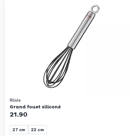
Rösle
Grand fouet siliconé
21.90
27 cm
22 cm