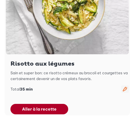
Risotto aux légumes
Sain et super bon: ce risotto crémeux au brocoli et courgettes va
certainement devenir un de vos plats favoris.
Total
35 min
Vé
Aller à la recette