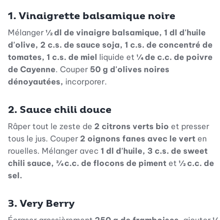
1. Vinaigrette balsamique noire
Mélanger
½ dl de vinaigre balsamique, 1 dl d'huile
d'olive, 2 c.s. de sauce soja, 1 c.s. de concentré de
tomates, 1 c.s. de miel
liquide et
¼ de c.c. de poivre
de Cayenne
. Couper
50 g d'olives noires
dénoyautées,
incorporer.
2. Sauce chili douce
Râper tout le zeste de
2 citrons verts bio
et presser
tous le jus. Couper
2 oignons fanes avec le vert
en
rouelles. Mélanger avec
1 dl d'huile, 3 c.s. de sweet
chili sauce, ¾ c.c. de flocons de piment
et
½ c.c. de
sel.
3. Very Berry