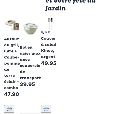
et votre fête au
jardin
Betty Bossi
-57%
Sac de
conservation,
WMF
Betty Bossi
Couverts
pommes de
Autour
Betty Bossi
à salade
terre, 38×45
du gril,
Bol en
Kineo,
cm
livre +
acier inox
12.95
argent
Coupe-
avec
49.95
pomme
couvercle
de
de
terre
transport
éclair -
29.95
combo
47.90
Ajouter au panier
Ajouter au panier