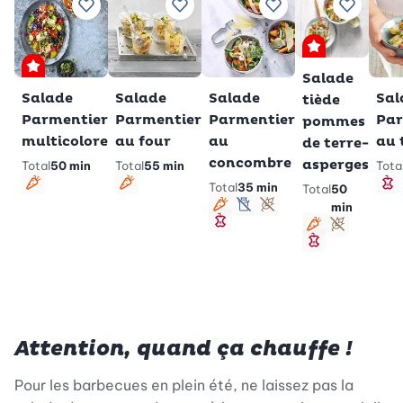
Ajouter à vos recettes préférées
Ajouter à vos recettes préférées
Ajouter à vos recet
Ajouter 
Premium
Premium
Salade
Salade
Salade
Salade
Sal
tiède
Parmentier
Parmentier
Parmentier
Par
pommes
multicolore
au four
au
au 
de terre-
concombre
asperges
Total
50 min
Total
55 min
Tota
Total
35 min
Total
50
Végétarien
Végétarien
M
min
Végétarien
sans lactose
Sans gluten
Minceur
Végétarien
Sans glu
Minceur
Attention, quand ça chauffe !
Pour les barbecues en plein été, ne laissez pas la