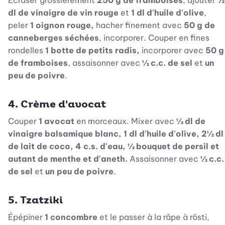
Écraser grossièrement
250 g de framboises
, ajouter
½
dl de vinaigre de vin rouge
et
1 dl d'huile d'olive
,
peler
1 oignon rouge,
hacher finement avec
50 g de
canneberges séchées
, incorporer. Couper en fines
rondelles
1 botte de petits radis,
incorporer avec
50 g
de framboises
, assaisonner avec
½ c.c. de sel
et
un
peu de poivre
.
4. Crème d'avocat
Couper
1 avocat
en morceaux. Mixer avec
½ dl de
vinaigre balsamique blanc, 1 dl d'huile d'olive, 2½ dl
de lait de coco, 4 c.s. d'eau, ½ bouquet de persil et
autant de menthe et d'aneth.
Assaisonner avec
½ c.c.
de sel
et
un peu de poivre
.
5. Tzatziki
Épépiner
1 concombre
et le passer à la râpe à rösti,