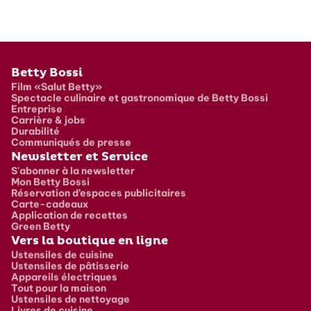
Pied de page
Betty Bossi
Film «Salut Betty»
Spectacle culinaire et gastronomique de Betty Bossi
Entreprise
Carrière & jobs
Durabilité
Communiqués de presse
Newsletter et Service
S'abonner à la newsletter
Mon Betty Bossi
Réservation d’espaces publicitaires
Carte-cadeaux
Application de recettes
Green Betty
Vers la boutique en ligne
Ustensiles de cuisine
Ustensiles de pâtisserie
Appareils électriques
Tout pour la maison
Ustensiles de nettoyage
Livres de cuisine