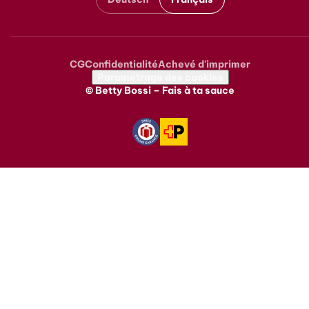
CG
Confidentialité
Achevé d'imprimer
Metanavigation
Paramétrage des cookies
© Betty Bossi – Fais à ta sauce