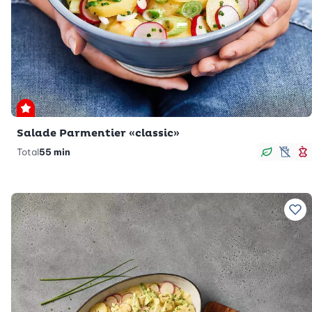
Premium
Salade Parmentier «classic»
Total
55 min
Végan
sans
M
Ajo