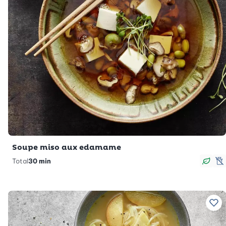
Soupe miso aux edamame
Total
30 min
Véga
s
Ajo