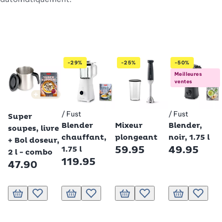
-29%
-25%
-50%
Meilleures
ventes
Betty Bossi
/ Fust
/ Fust
Betty Bossi
Betty Bossi
Betty Bossi
Super
Blender
Mixeur
Blender,
soupes, livre
chauffant,
plongeant
noir, 1.75 l
+ Bol doseur,
59.95
49.95
1.75 l
2 l - combo
119.95
47.90
Ajouter au panier
Ajouter à la liste de souhaits.
Ajouter au panier
Ajouter à la liste de souhaits.
Ajouter au panier
Ajouter à la liste de souhai
Ajouter au pani
Ajouter 