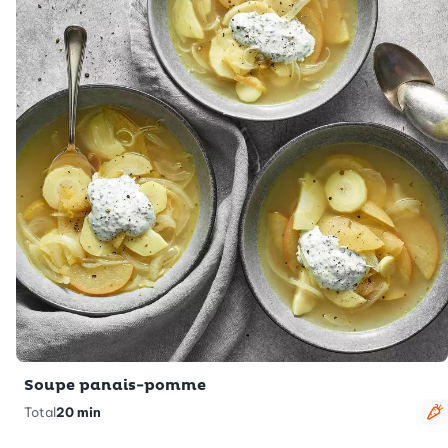
Soupe panais-pomme
Total
20 min
V