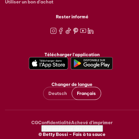
Utiliser un bon d'achat
Rester informé
Instagram
Facebook
TikTok
Pinterest
Youtube
LinkedIn
Télécharger l'application
Changer de langue
Deutsch
Français
CG
Confidentialité
Achevé d'imprimer
Metanavigation
Paramétrage des cookies
© Betty Bossi – Fais à ta sauce