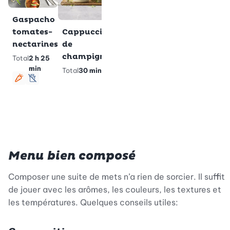
fleuri
Tot
Velouté
Gaspacho
Total
35 min
de céleri
tomates-
Cappuccino
V
et
nectarines
de
marrons
champignons
Total
2 h 25
glacés
min
Total
30 min
Total
35
Végétarien
Végétarien
sans lactose
min
Végétarien
Sans gluten
Menu bien composé
Composer une suite de mets n’a rien de sorcier. Il suffit
de jouer avec les arômes, les couleurs, les textures et
les températures. Quelques conseils utiles: