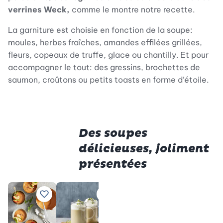
verrines Weck,
comme le montre notre recette.
La garniture est choisie en fonction de la soupe:
moules, herbes fraîches, amandes effilées grillées,
fleurs, copeaux de truffe, glace ou chantilly. Et pour
accompagner le tout: des gressins, brochettes de
saumon, croûtons ou petits toasts en forme d’étoile.
Des soupes
délicieuses, joliment
présentées
Premium
Velouté
Ve
Ajouter à vos recettes préférées
Ajouter à vos recettes préférées
Ajouter à vos recette
Ajouter
Parmentier
de
au poireau
ma
Premium