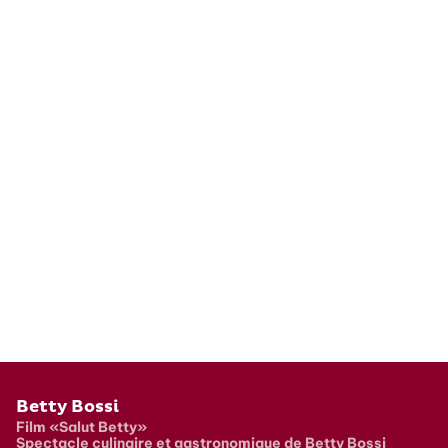
Pied de page
Betty Bossi
Film «Salut Betty»
Spectacle culinaire et gastronomique de Betty Bossi