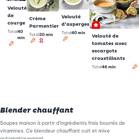
Velouté
de
Velouté
Crème
courge
d’asperges
Parmentier
Premium
Total
40
Total
40 min
Total
30 min
Velouté de
min
Végétarien
tomates avec
Végétarien
Minceur
Végétarien
escargots
croustillants
Total
46 min
V
Blender chauffant
Soupes maison à partir d’ingrédients frais bourrés de
vitamines. Ce blendeur chauffant cuit et mixe
automatiquement.