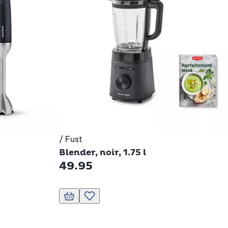
/ Fust
Betty Bossi
Blender, noir, 1.75 l
49.95
ts.
Ajouter au panier
Ajouter à la liste de souhaits.