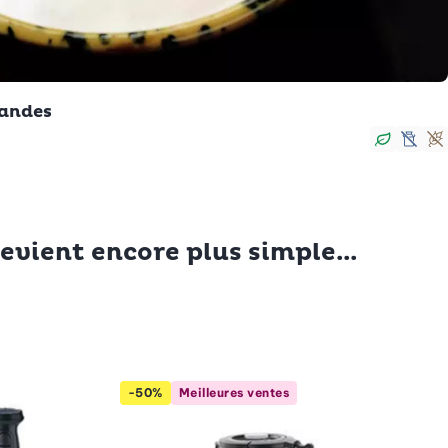
mandes
Végan
sans
S
evient encore plus simple...
-50%
Meilleures ventes