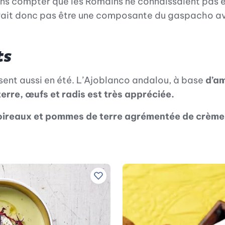
ns compter que les Romains ne connaissaient pas 
ait donc pas être une composante du gaspacho ava
ts
sent aussi en été. L’Ajoblanco andalou, à base
d’am
rre, œufs et radis est très appréciée.
ireaux et pommes de terre agrémentée de crème
Ajouter à vos recettes préférées