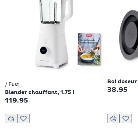
Betty Boss
Bol doseur 
/ Fust
Betty Bossi
38.95
Blender chauffant, 1.75 l
119.95
Ajouter au panier
Ajouter à la liste de souhaits.
Ajouter au pa
Ajouter