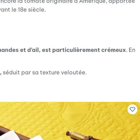
encore la tomate originaire d’Amérique, apportée
nt le 18e siècle.
andes et d’ail, est particulièrement crémeux
. En
,
séduit par sa texture veloutée.
Ajo