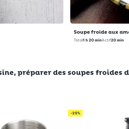
Soupe froide aux a
Total
1 h 20 min
Actif
20 min
sine, préparer des soupes froides d
-25%