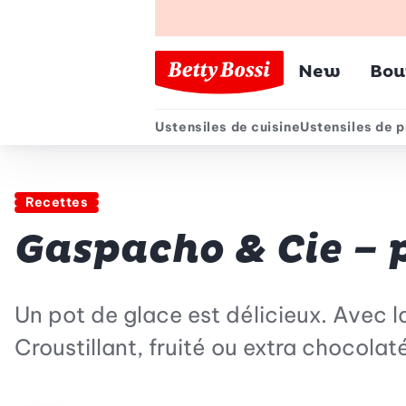
Menu pr
New
Bou
Ustensiles de cuisine
Ustensiles de p
Menu secondair
Recettes
Gaspacho & Cie – p
Un pot de glace est délicieux. Avec l
Croustillant, fruité ou extra chocola