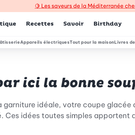
🍋
Les saveurs de la Méditerranée che
incipal
tique
Recettes
Savoir
Birthday
âtisserie
Appareils électriques
Tout pour la maison
Livres de
e
ar ici la bonne sou
a garniture idéale, votre coupe glacée
té. Ces idées toutes simples apportent 