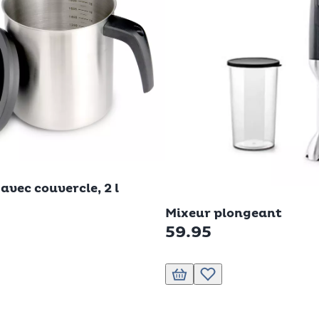
i
avec couvercle, 2 l
Betty Bossi
Mixeur plongeant
59.95
nier
 à la liste de souhaits.
Ajouter au panier
Ajouter à la liste de souhai