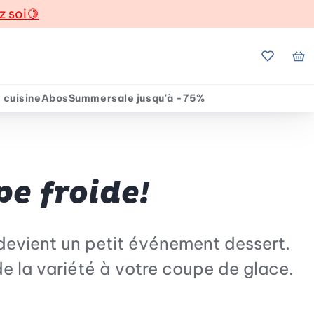
z soi
🍋
Mes favo
Mo
 cuisine
Abos
Summersale jusqu'à -75%
pe froide!
 devient un petit événement dessert.
de la variété à votre coupe de glace.