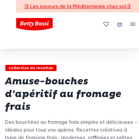
🍋
Les saveurs de la Méditerranée chez soi
🍋
Mes favoris
Mon pani
Me
collection de recettes
Amuse-bouches
d'apéritif au fromage
frais
Des bouchées au fromage frais simples et délicieuses –
idéales pour tous vos apéros. Recettes créatives à
base de fromage frais : modernes, raffinées et prêtes