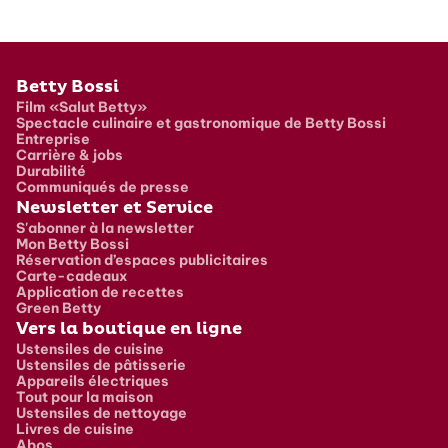
Pied de page
Betty Bossi
Film «Salut Betty»
Spectacle culinaire et gastronomique de Betty Bossi
Entreprise
Carrière & jobs
Durabilité
Communiqués de presse
Newsletter et Service
S'abonner à la newsletter
Mon Betty Bossi
Réservation d’espaces publicitaires
Carte-cadeaux
Application de recettes
Green Betty
Vers la boutique en ligne
Ustensiles de cuisine
Ustensiles de pâtisserie
Appareils électriques
Tout pour la maison
Ustensiles de nettoyage
Livres de cuisine
Abos