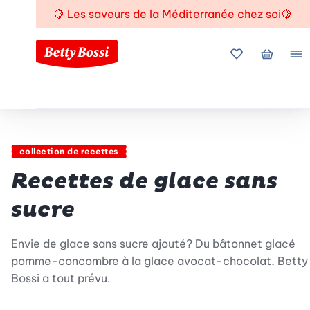
🍋
Les saveurs de la Méditerranée chez soi
🍋
Mes favoris
Mon pani
Me
collection de recettes
Recettes de glace sans
sucre
Envie de glace sans sucre ajouté? Du bâtonnet glacé
pomme-concombre à la glace avocat-chocolat, Betty
Bossi a tout prévu.