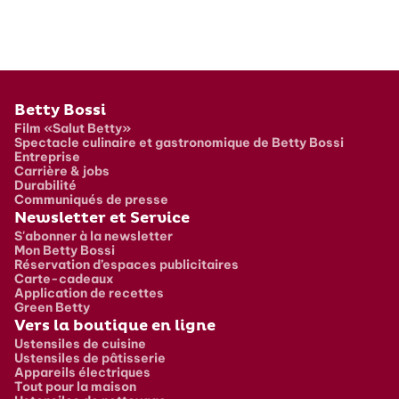
Pied de page
Betty Bossi
Film «Salut Betty»
Spectacle culinaire et gastronomique de Betty Bossi
Entreprise
Carrière & jobs
Durabilité
Communiqués de presse
Newsletter et Service
S'abonner à la newsletter
Mon Betty Bossi
Réservation d’espaces publicitaires
Carte-cadeaux
Application de recettes
Green Betty
Vers la boutique en ligne
Ustensiles de cuisine
Ustensiles de pâtisserie
Appareils électriques
Tout pour la maison