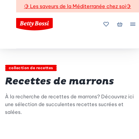
🍋
Les saveurs de la Méditerranée chez soi
🍋
Mes favoris
Mon pani
Me
collection de recettes
Recettes de marrons
À la recherche de recettes de marrons? Découvrez ici
une sélection de succulentes recettes sucrées et
salées.