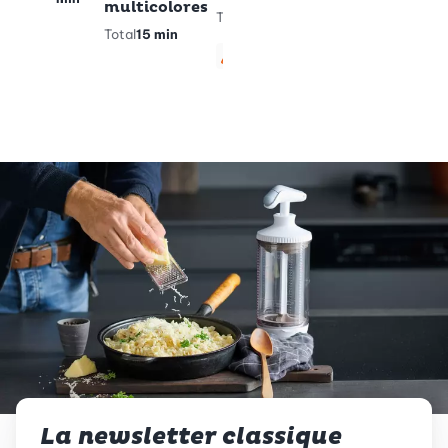
multicolores
Total
40
Total
15 min
min
Végétarien
Sans gluten
La newsletter classique