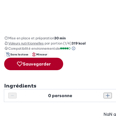
Mise en place et préparation
30 min
Valeurs nutritionnelles
par portion (1/4)
319
kcal
Compatibilité environnementale
Information sur l’éc
Échelle de compatibilité enviro
Sans lactose
Minceur
Sauvegarder
Ingrédients
Personnes
Réduire le nombre de personnes
Augm
NaN
g