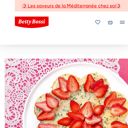
🍋
Les saveurs de la Méditerranée chez soi
🍋
Mes favoris
Mon pani
Me