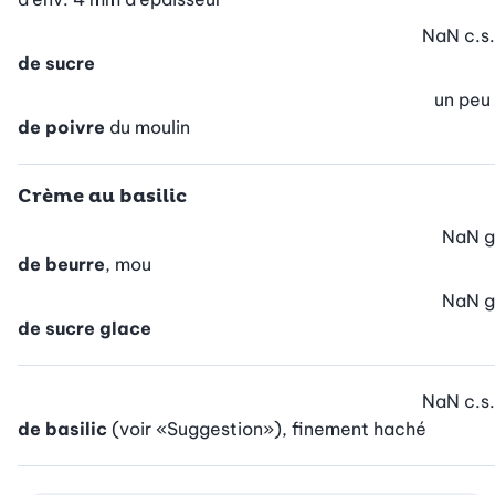
NaN
c.s.
de sucre
un peu
de poivre
du moulin
Crème au basilic
NaN
g
de beurre
, mou
NaN
g
de sucre glace
NaN
c.s.
de basilic
(voir «Suggestion»), finement haché