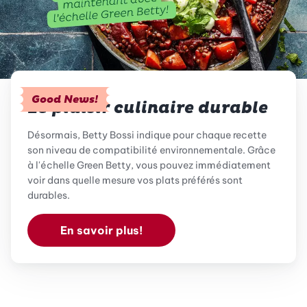
Good News!
Le plaisir culinaire durable
Désormais, Betty Bossi indique pour chaque recette
son niveau de compatibilité environnementale. Grâce
à l'échelle Green Betty, vous pouvez immédiatement
voir dans quelle mesure vos plats préférés sont
durables.
En savoir plus!