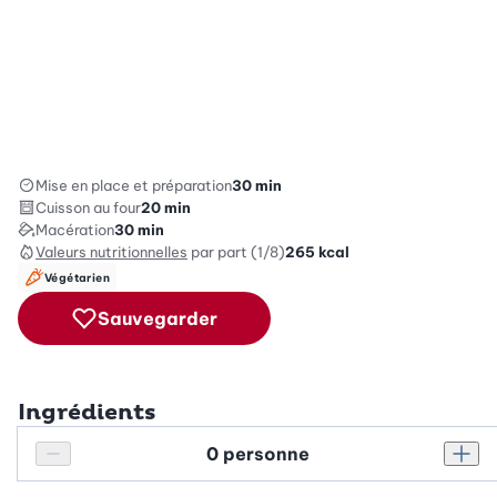
Mise en place et préparation
30 min
Cuisson au four
20 min
Macération
30 min
Valeurs nutritionnelles
par part (1/8)
265
kcal
Végétarien
Sauvegarder
Ingrédients
Personnes
Réduire le nombre de personnes
Augm