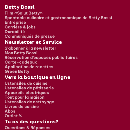
Pied de page
Betty Bossi
Film «Salut Betty»
Spectacle culinaire et gastronomique de Betty Bossi
Entreprise
Carrière & jobs
Durabilité
Communiqués de presse
Newsletter et Service
S'abonner à la newsletter
Mon Betty Bossi
Réservation d’espaces publicitaires
Carte-cadeaux
Application de recettes
Green Betty
Vers la boutique en ligne
Ustensiles de cuisine
Ustensiles de pâtisserie
Appareils électriques
Tout pour la maison
Ustensiles de nettoyage
Livres de cuisine
Abos
Outlet %
Tu as des questions?
Questions & Réponses