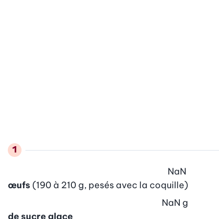
NaN
œufs
(190 à 210 g, pesés avec la coquille)
NaN
g
de sucre glace