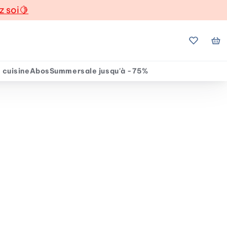
z soi
🍋
Mes favo
Mo
 cuisine
Abos
Summersale jusqu'à -75%