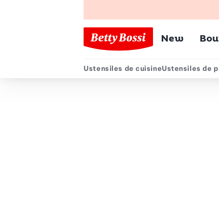
Menu pr
New
Bou
Ustensiles de cuisine
Ustensiles de p
Menu secondair