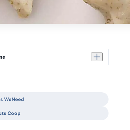
Augmenter le nomb
ats WeNeed
hats Coop