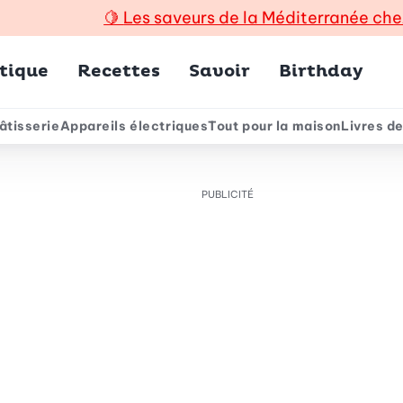
🍋
Les saveurs de la Méditerranée che
incipal
tique
Recettes
Savoir
Birthday
âtisserie
Appareils électriques
Tout pour la maison
Livres de
e
PUBLICITÉ