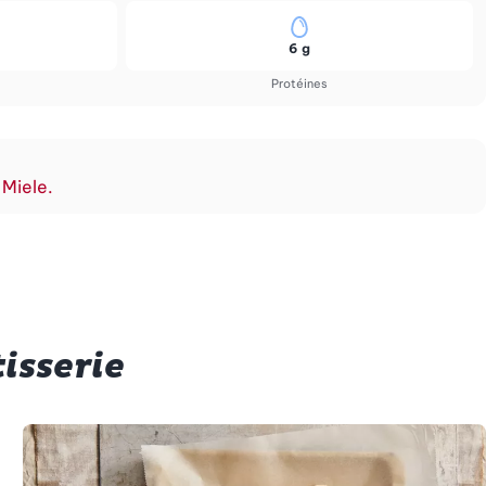
6 g
Protéines
 Miele.
isserie