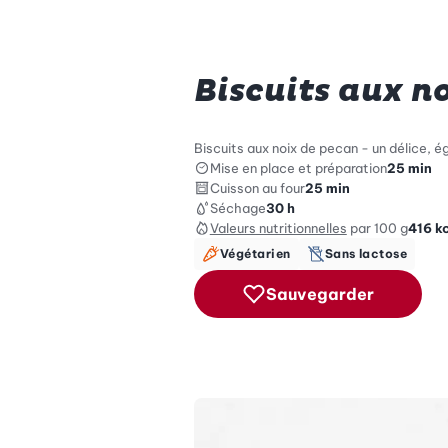
Biscuits aux n
Biscuits aux noix de pecan - un délice, é
Mise en place et préparation
25 min
Cuisson au four
25 min
Séchage
30 h
Valeurs nutritionnelles
par 100 g
416
k
Végétarien
Sans lactose
Sauvegarder