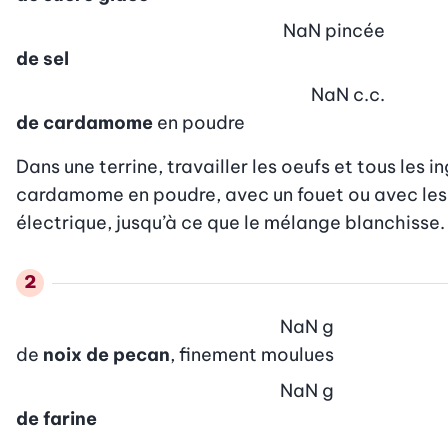
NaN
pincée
de sel
NaN
c.c.
de cardamome
en poudre
Dans une terrine, travailler les oeufs et tous les i
cardamome en poudre, avec un fouet ou avec les 
électrique, jusqu’à ce que le mélange blanchisse.
NaN
g
de
noix de pecan
, finement moulues
NaN
g
de farine