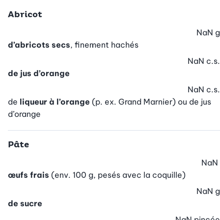
Abricot
NaN
g
d’abricots secs
, finement hachés
NaN
c.s.
de jus d’orange
NaN
c.s.
de
liqueur à l’orange
(p. ex. Grand Marnier) ou de jus
d’orange
Pâte
NaN
œufs frais
(env. 100 g, pesés avec la coquille)
NaN
g
de sucre
NaN
pincée