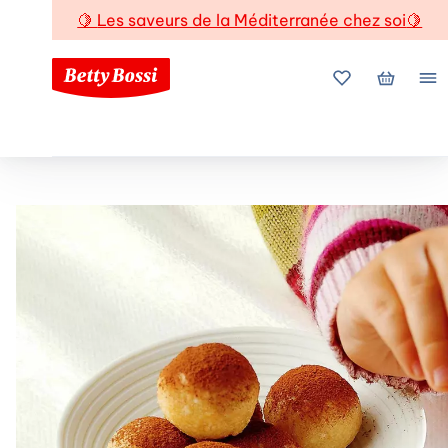
🍋
Les saveurs de la Méditerranée chez soi
🍋
Mes favoris
Mon pani
Me