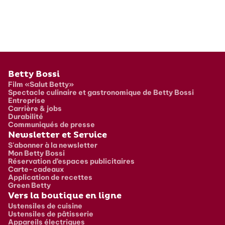
Pied de page
Betty Bossi
Film «Salut Betty»
Spectacle culinaire et gastronomique de Betty Bossi
Entreprise
Carrière & jobs
Durabilité
Communiqués de presse
Newsletter et Service
S'abonner à la newsletter
Mon Betty Bossi
Réservation d’espaces publicitaires
Carte-cadeaux
Application de recettes
Green Betty
Vers la boutique en ligne
Ustensiles de cuisine
Ustensiles de pâtisserie
Appareils électriques