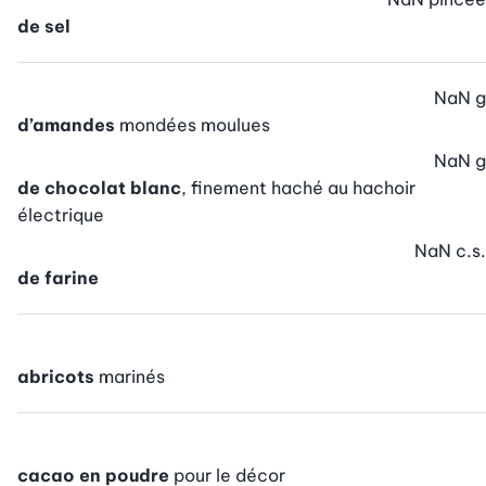
de sel
NaN
g
d’amandes
mondées moulues
NaN
g
de chocolat blanc
, finement haché au hachoir
électrique
NaN
c.s.
de farine
abricots
marinés
cacao en poudre
pour le décor