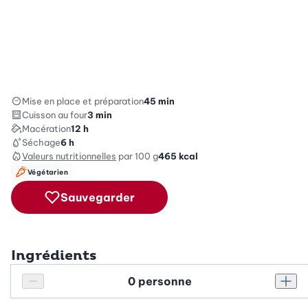
Mise en place et préparation
45 min
Cuisson au four
3 min
Macération
12 h
Séchage
6 h
Valeurs nutritionnelles
par 100 g
465
kcal
Végétarien
Sauvegarder
Ingrédients
Personnes
Réduire le nombre de personnes
Augm