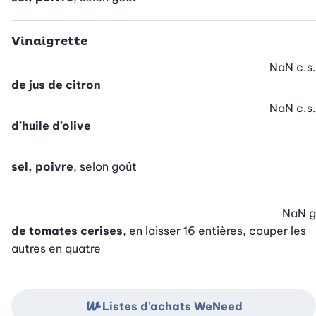
Vinaigrette
NaN
c.s.
de jus de citron
NaN
c.s.
d’huile d’olive
sel, poivre
, selon goût
NaN
g
de tomates cerises
, en laisser 16 entières, couper les
autres en quatre
Listes d’achats WeNeed