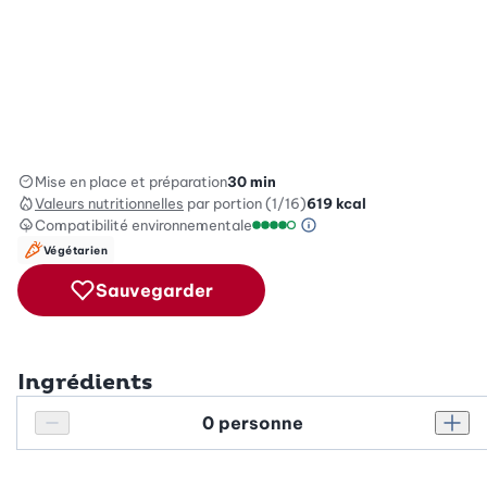
Mise en place et préparation
30 min
Valeurs nutritionnelles
par portion (1/16)
619
kcal
Compatibilité environnementale
Information sur l’éc
Échelle de compatibilité enviro
Végétarien
Sauvegarder
Ingrédients
Personnes
Réduire le nombre de personnes
Augm