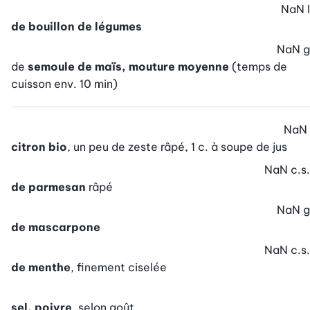
NaN
l
de bouillon de légumes
NaN
g
de
semoule de maïs, mouture moyenne
(temps de
cuisson env. 10 min)
NaN
citron bio
, un peu de zeste râpé, 1 c. à soupe de jus
NaN
c.s.
de parmesan
râpé
NaN
g
de mascarpone
NaN
c.s.
de menthe
, finement ciselée
sel, poivre
, selon goût