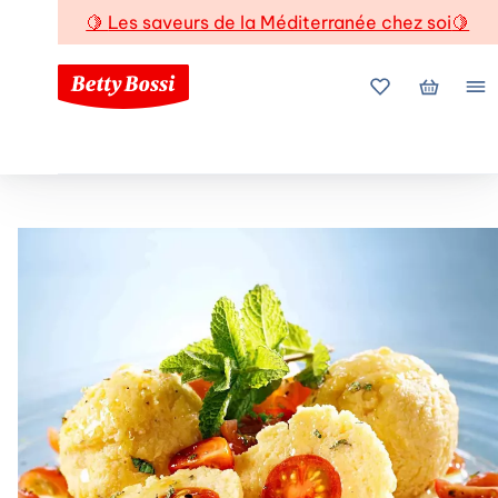
🍋
Les saveurs de la Méditerranée chez soi
🍋
Mes favoris
Mon pani
Me