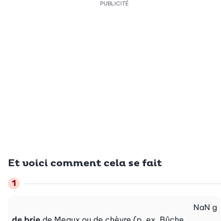
PUBLICITÉ
Et voici comment cela se fait
NaN
g
de brie
de Meaux ou de chèvre (p. ex. Bûche