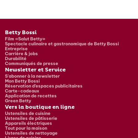
Pied de page
Betty Bossi
Film «Salut Betty»
Spectacle culinaire et gastronomique de Betty Bossi
Entreprise
Carrière & jobs
Durabilité
Communiqués de presse
Newsletter et Service
S'abonner à la newsletter
Mon Betty Bossi
Réservation d’espaces publicitaires
Carte-cadeaux
Application de recettes
Green Betty
Vers la boutique en ligne
Ustensiles de cuisine
Ustensiles de pâtisserie
Appareils électriques
Tout pour la maison
Ustensiles de nettoyage
Livres de cuisine