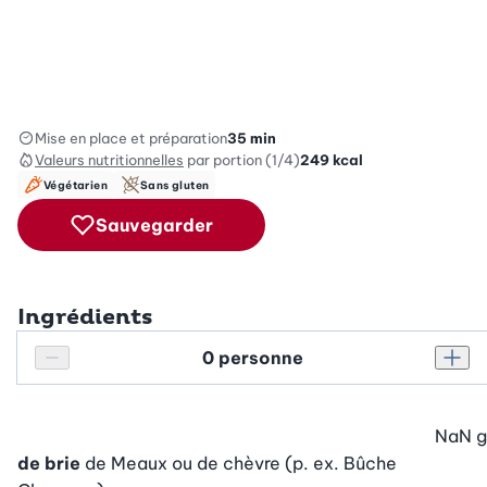
Mise en place et préparation
35 min
Valeurs nutritionnelles
par portion (1/4)
249
kcal
Végétarien
Sans gluten
Sauvegarder
Ingrédients
Personnes
Réduire le nombre de personnes
Augm
NaN
g
de brie
de Meaux ou de chèvre (p. ex. Bûche