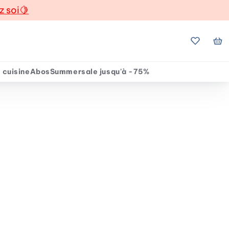
z soi
🍋
Mes favo
Mo
 cuisine
Abos
Summersale jusqu'à -75%