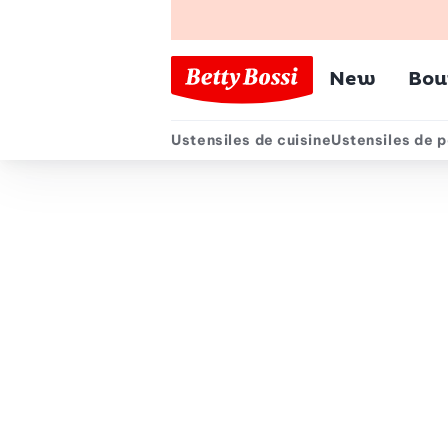
Menu pr
New
Bou
Ustensiles de cuisine
Ustensiles de p
Menu secondair