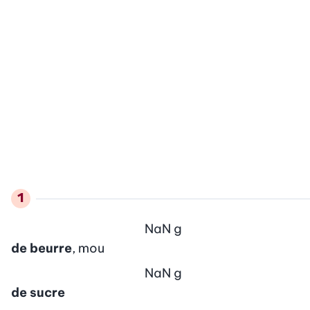
NaN
g
de beurre
, mou
NaN
g
de sucre