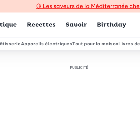
🍋
Les saveurs de la Méditerranée che
incipal
tique
Recettes
Savoir
Birthday
âtisserie
Appareils électriques
Tout pour la maison
Livres de
e
PUBLICITÉ