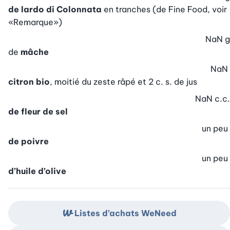
de lardo di Colonnata
en tranches (de Fine Food, voir
«Remarque»)
NaN
g
de
mâche
NaN
citron bio
, moitié du zeste râpé et 2 c. s. de jus
NaN
c.c.
de fleur de sel
un peu
de poivre
un peu
d’huile d’olive
Listes d’achats WeNeed