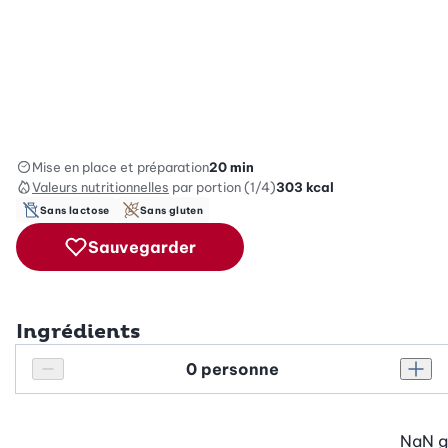
Mise en place et préparation
20 min
Valeurs nutritionnelles
par portion (1/4)
303
kcal
Sans lactose
Sans gluten
Sauvegarder
Ingrédients
Personnes
Réduire le nombre de personnes
Augm
NaN
g