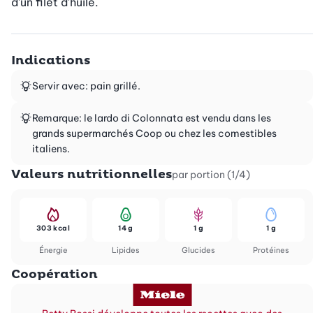
d’un filet d’huile.
Indications
Servir avec: pain grillé.
Remarque: le lardo di Colonnata est vendu dans les
grands supermarchés Coop ou chez les comestibles
italiens.
Valeurs nutritionnelles
par portion (1/4)
303 kcal
14 g
1 g
1 g
Énergie
Lipides
Glucides
Protéines
Coopération