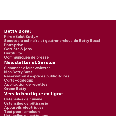
Pied de page
Betty Bossi
Film «Salut Betty»
Spectacle culinaire et gastronomique de Betty Bossi
Entreprise
Carrière & jobs
Durabilité
Communiqués de presse
Newsletter et Service
S'abonner à la newsletter
Mon Betty Bossi
Réservation d’espaces publicitaires
Carte-cadeaux
Application de recettes
Green Betty
Vers la boutique en ligne
Ustensiles de cuisine
Ustensiles de pâtisserie
Appareils électriques
Tout pour la maison
Ustensiles de nettoyage