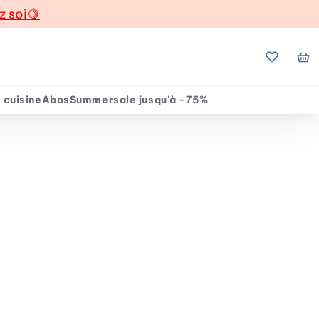
z soi
🍋
Mes favo
Mo
 cuisine
Abos
Summersale jusqu'à -75%