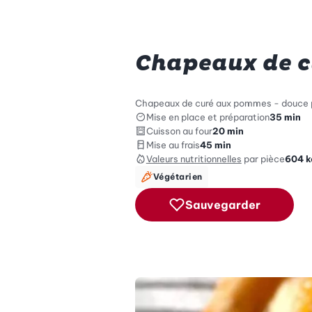
Chapeaux de 
Chapeaux de curé aux pommes - douce p
Mise en place et préparation
35 min
Cuisson au four
20 min
Mise au frais
45 min
Valeurs nutritionnelles
par pièce
604
k
Végétarien
Sauvegarder