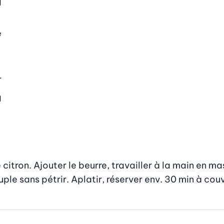
g
e
r
g
e citron. Ajouter le beurre, travailler à la main en 
le sans pétrir. Aplatir, réserver env. 30 min à couv