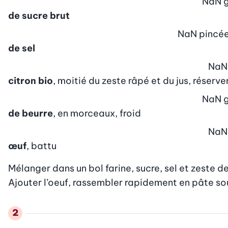
NaN
de sucre brut
NaN
pincé
de sel
NaN
citron bio
, moitié du zeste râpé et du jus, réserve
NaN
de beurre
, en morceaux, froid
NaN
œuf
, battu
Mélanger dans un bol farine, sucre, sel et zeste d
Ajouter l’oeuf, rassembler rapidement en pâte soup