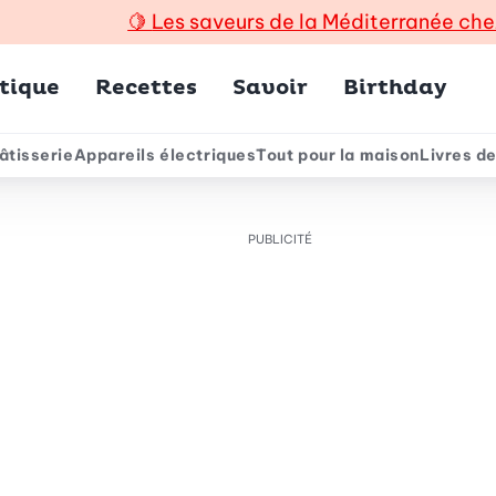
🍋
Les saveurs de la Méditerranée che
incipal
tique
Recettes
Savoir
Birthday
âtisserie
Appareils électriques
Tout pour la maison
Livres de
e
PUBLICITÉ