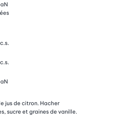
NaN
nées
c.s.
c.s.
NaN
 jus de citron. Hacher 
, sucre et graines de vanille. 