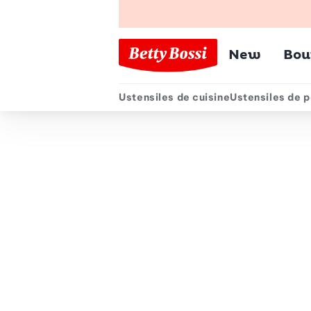
Menu pr
New
Bou
Ustensiles de cuisine
Ustensiles de p
Menu secondair