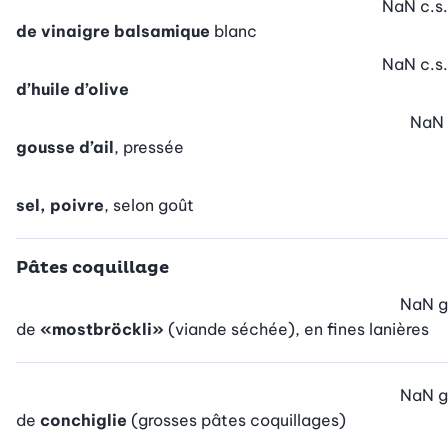
NaN
c.s.
de vinaigre balsamique
blanc
NaN
c.s.
d’huile d’olive
NaN
gousse d’ail
, pressée
sel, poivre
, selon goût
Pâtes coquillage
NaN
g
de
«mostbröckli»
(viande séchée), en fines lanières
NaN
g
de
conchiglie
(grosses pâtes coquillages)