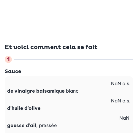
Et voici comment cela se fait
Sauce
NaN
c.s.
de vinaigre balsamique
blanc
NaN
c.s.
d’huile d’olive
NaN
gousse d’ail
, pressée