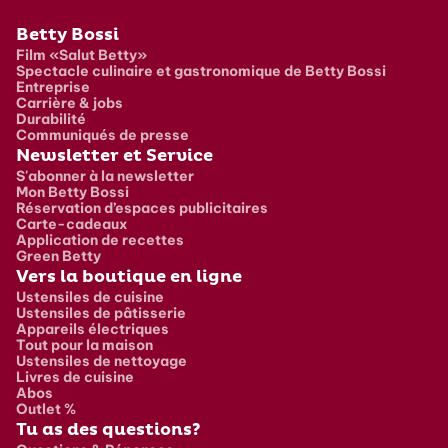
Pied de page
Betty Bossi
Film «Salut Betty»
Spectacle culinaire et gastronomique de Betty Bossi
Entreprise
Carrière & jobs
Durabilité
Communiqués de presse
Newsletter et Service
S'abonner à la newsletter
Mon Betty Bossi
Réservation d’espaces publicitaires
Carte-cadeaux
Application de recettes
Green Betty
Vers la boutique en ligne
Ustensiles de cuisine
Ustensiles de pâtisserie
Appareils électriques
Tout pour la maison
Ustensiles de nettoyage
Livres de cuisine
Abos
Outlet %
Tu as des questions?