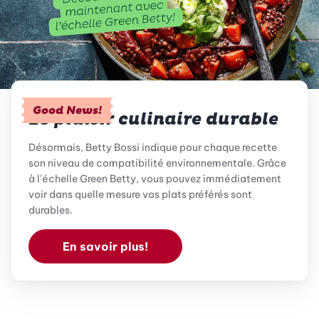
Good News!
Le plaisir culinaire durable
Désormais, Betty Bossi indique pour chaque recette
son niveau de compatibilité environnementale. Grâce
à l'échelle Green Betty, vous pouvez immédiatement
voir dans quelle mesure vos plats préférés sont
durables.
En savoir plus!