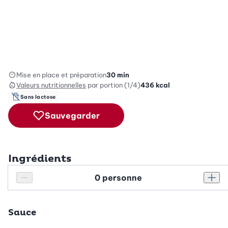
Mise en place et préparation
30 min
Valeurs nutritionnelles
par portion (1/4)
436
kcal
Sans lactose
Sauvegarder
Ingrédients
Personnes
Réduire le nombre de personnes
Augm
Sauce