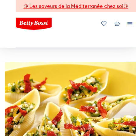
🍋
Les saveurs de la Méditerranée chez soi
🍋
Mes favoris
Mon pani
Me