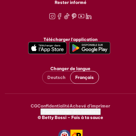
Rester informé
Instagram
Facebook
TikTok
Pinterest
Youtube
LinkedIn
Télécharger l'application
Changer de langue
Deutsch
Français
CG
Confidentialité
Achevé d'imprimer
Metanavigation
Paramétrage des cookies
© Betty Bossi – Fais à ta sauce