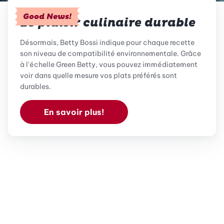
Good News!
Le plaisir culinaire durable
Désormais, Betty Bossi indique pour chaque recette
son niveau de compatibilité environnementale. Grâce
à l'échelle Green Betty, vous pouvez immédiatement
voir dans quelle mesure vos plats préférés sont
durables.
En savoir plus!