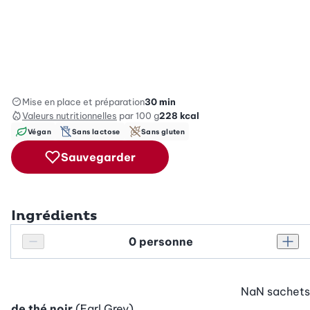
Mise en place et préparation
30 min
Valeurs nutritionnelles
par 100 g
228
kcal
Végan
Sans lactose
Sans gluten
Sauvegarder
Ingrédients
Personnes
Réduire le nombre de personnes
Augm
NaN
sachets
de thé noir
(Earl Grey)