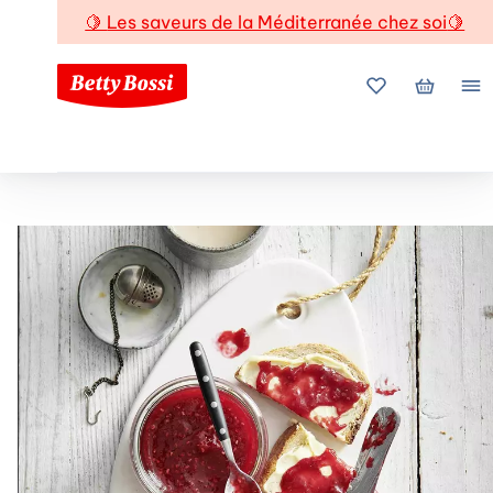
🍋
Les saveurs de la Méditerranée chez soi
🍋
Mes favoris
Mon pani
Me