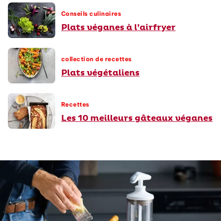
Conseils culinaires
Plats véganes à l’airfryer
collection de recettes
Plats végétaliens
Recettes
Les 10 meilleurs gâteaux véganes