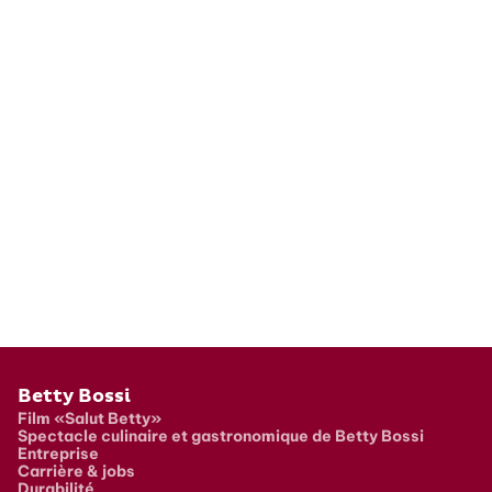
Pied de page
Betty Bossi
Film «Salut Betty»
Spectacle culinaire et gastronomique de Betty Bossi
Entreprise
Carrière & jobs
Durabilité