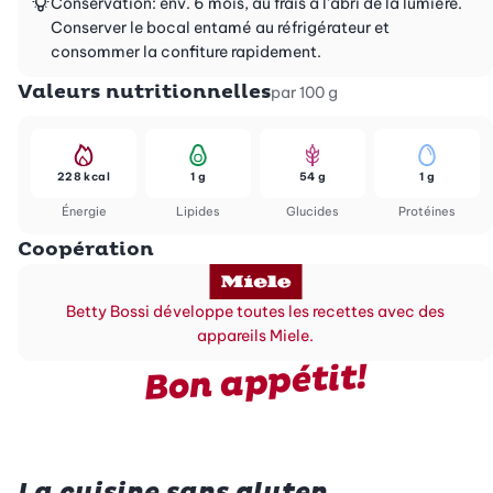
Conservation: env. 6 mois, au frais à l’abri de la lumière.
Conserver le bocal entamé au réfrigérateur et
consommer la confiture rapidement.
Valeurs nutritionnelles
par 100 g
228 kcal
1 g
54 g
1 g
Énergie
Lipides
Glucides
Protéines
Coopération
Betty Bossi développe toutes les recettes avec des
appareils Miele.
Bon appétit!