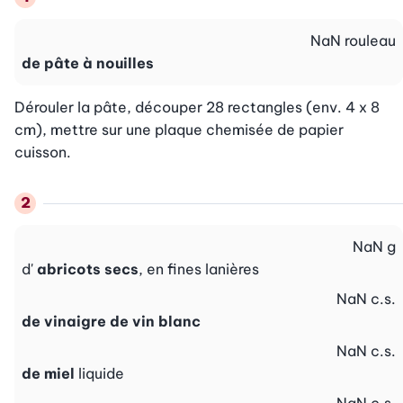
NaN
rouleau
de pâte à nouilles
Dérouler la pâte, découper 28 rectangles (env. 4 x 8 
cm), mettre sur une plaque chemisée de papier 
cuisson.
NaN
g
d'
abricots secs
, en fines lanières
NaN
c.s.
de vinaigre de vin blanc
NaN
c.s.
de miel
liquide