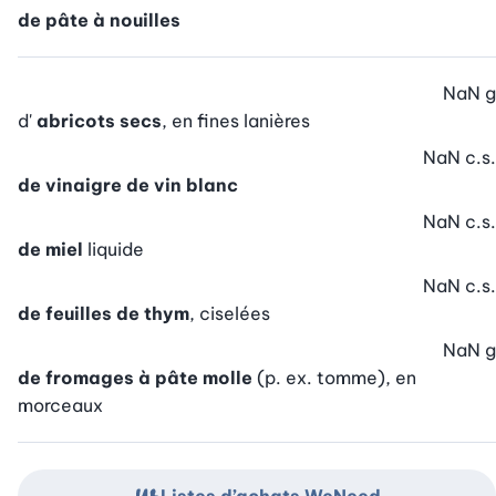
de pâte à nouilles
NaN
g
d'
abricots secs
, en fines lanières
NaN
c.s.
de vinaigre de vin blanc
NaN
c.s.
de miel
liquide
NaN
c.s.
de feuilles de thym
, ciselées
NaN
g
de fromages à pâte molle
(p. ex. tomme), en
morceaux