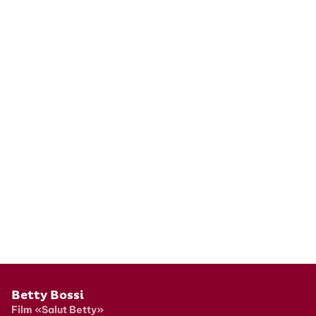
Pied de page
Betty Bossi
Film «Salut Betty»