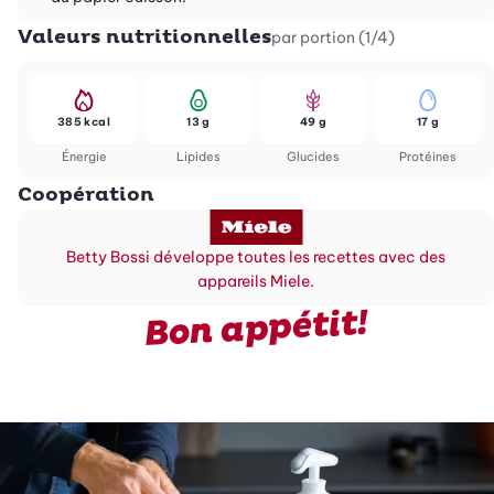
Valeurs nutritionnelles
par portion (1/4)
385 kcal
13 g
49 g
17 g
Énergie
Lipides
Glucides
Protéines
Coopération
Betty Bossi développe toutes les recettes avec des
appareils Miele.
Bon appétit!