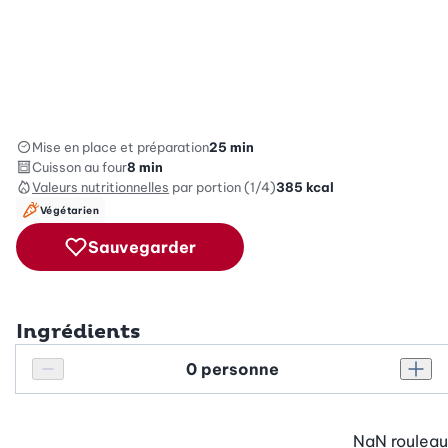
Mise en place et préparation
25 min
Cuisson au four
8 min
Valeurs nutritionnelles
par portion (1/4)
385
kcal
Végétarien
Sauvegarder
Ingrédients
Personnes
Réduire le nombre de personnes
Augm
NaN
rouleau