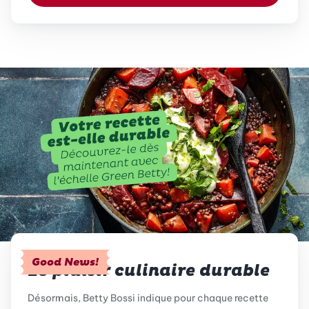
Good News!
Le plaisir culinaire durable
Désormais, Betty Bossi indique pour chaque recette