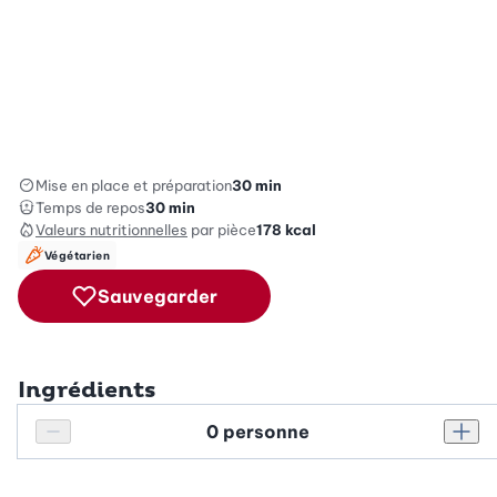
Mise en place et préparation
30 min
Temps de repos
30 min
Valeurs nutritionnelles
par pièce
178
kcal
Végétarien
Sauvegarder
Ingrédients
Personnes
Réduire le nombre de personnes
Augm