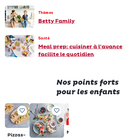
Thèmes
Betty Family
Santé
Meal prep: cuisiner à l'avance
facilite le quotidien
Nos points forts
pour les enfants
Premiu
Saucisses
Tranche
Ajouter à vos recettes préférées
Ajouter à vos recettes préférées
Ajouter à vos recettes pré
Ajouter à vos 
Aj
en cage
au lait
Premium
sans
Total
28 min
Muffins
gluten
Pizzas-