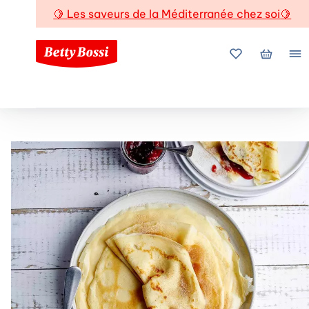
🍋
Les saveurs de la Méditerranée chez soi
🍋
Mes favoris
Mon pani
Me