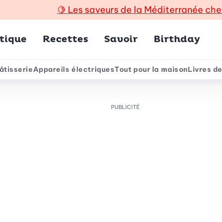
🍋
Les saveurs de la Méditerranée che
incipal
tique
Recettes
Savoir
Birthday
âtisserie
Appareils électriques
Tout pour la maison
Livres de
e
PUBLICITÉ