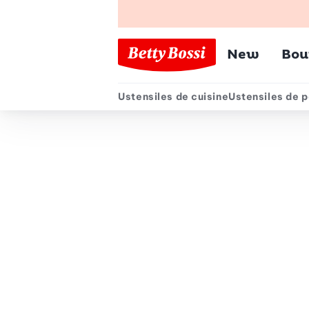
Menu pr
New
Bou
Ustensiles de cuisine
Ustensiles de p
Menu secondair