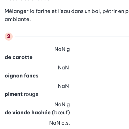
Mélanger la farine et l'eau dans un bol, pétrir en 
ambiante.
NaN
g
de carotte
NaN
oignon fanes
NaN
piment
rouge
NaN
g
de viande hachée
(bœuf)
NaN
c.s.