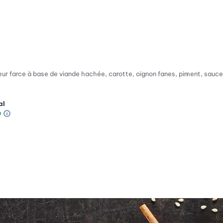
ur farce à base de viande hachée, carotte, oignon fanes, piment, sauce s
al
Information sur l’échelle Green Betty
le de compatibilité environnementale: 4 sur 5