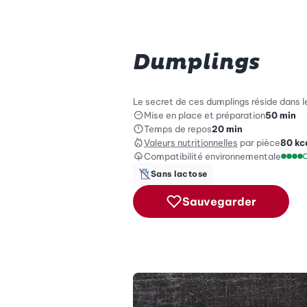
Dumplings
Le secret de ces dumplings réside dans le
Mise en place et préparation
50 min
Temps de repos
20 min
Valeurs nutritionnelles
par pièce
80
kc
Compatibilité environnementale
Échel
Sans lactose
Sauvegarder