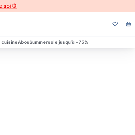
z soi
🍋
Mes favo
Mo
 cuisine
Abos
Summersale jusqu'à -75%