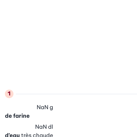
NaN
g
de farine
NaN
dl
d’eau
très chaude