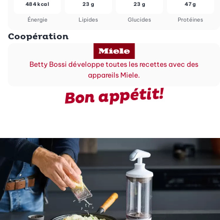
484 kcal
23 g
23 g
47 g
Énergie
Lipides
Glucides
Protéines
Coopération
Betty Bossi développe toutes les recettes avec des
appareils Miele.
Bon appétit!