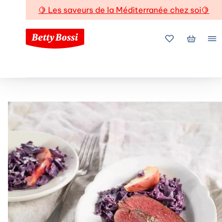
🍋
Les saveurs de la Méditerranée chez soi
🍋
Mes favoris
Mon pani
Me