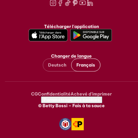
Instagram
Facebook
TikTok
Pinterest
Youtube
LinkedIn
Télécharger l'application
Changer de langue
Deutsch
Français
CG
Confidentialité
Achevé d'imprimer
Metanavigation
Paramétrage des cookies
© Betty Bossi – Fais à ta sauce