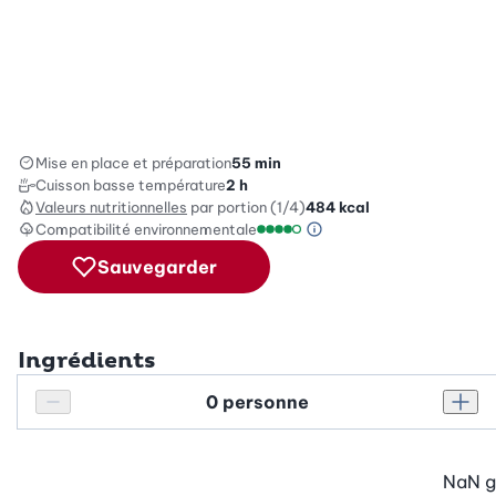
Mise en place et préparation
55 min
Cuisson basse température
2 h
Valeurs nutritionnelles
par portion (1/4)
484
kcal
Compatibilité environnementale
Information sur l’éc
Échelle de compatibilité enviro
Sauvegarder
Ingrédients
Personnes
Réduire le nombre de personnes
Augm
NaN
g