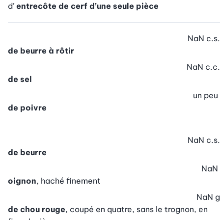
d’
entrecôte de cerf d’une seule pièce
NaN
c.s.
de beurre à rôtir
NaN
c.c.
de sel
un peu
de poivre
NaN
c.s.
de beurre
NaN
oignon
, haché finement
NaN
g
de chou rouge
, coupé en quatre, sans le trognon, en