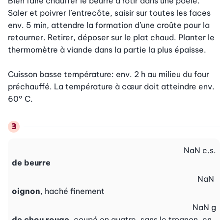
Bien faire chauffer le beurre à rôtir dans une poêle. 
Saler et poivrer l’entrecôte, saisir sur toutes les faces 
env. 5 min, attendre la formation d’une croûte pour la 
retourner. Retirer, déposer sur le plat chaud. Planter le 
thermomètre à viande dans la partie la plus épaisse.

Cuisson basse température: env. 2 h au milieu du four 
préchauffé. La température à cœur doit atteindre env. 
60° C.
NaN
c.s.
de beurre
NaN
oignon
, haché finement
NaN
g
de chou rouge
, coupé en quatre, sans le trognon, en