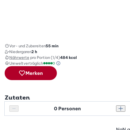
Vor- und Zubereiten
55 min
Niedergaren
2 h
Nährwerte
pro Portion (1/4)
484
kcal
Umweltverträglich
Green Betty Skala Info
Umweltverträglichkeitsskala: 4 von 5
Merken
Zutaten
Personenanzahl
Personenanzahl verringern
Pers
NaN
g