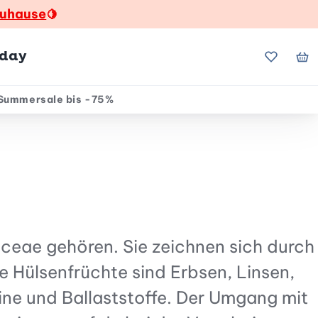
zuhause
🍋
hday
Meine Fa
Me
Summersale bis -75%
aceae gehören. Sie zeichnen sich durch
e Hülsenfrüchte sind Erbsen, Linsen,
eine und Ballaststoffe. Der Umgang mit