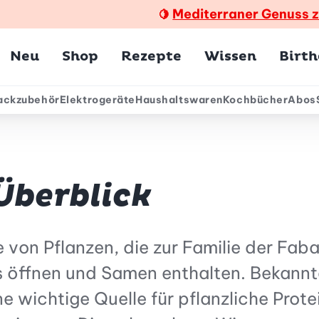
Mediterraner Genuss 
🍋
Hauptmenü
Neu
Shop
Rezepte
Wissen
Birt
ackzubehör
Elektrogeräte
Haushaltswaren
Kochbücher
Abos
ärmenü
Überblick
e von Pflanzen, die zur Familie der Fab
gs öffnen und Samen enthalten. Bekannt
e wichtige Quelle für pflanzliche Prot