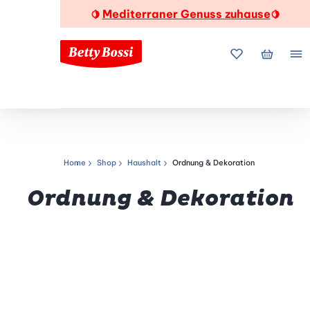
Mediterraner Genuss zuhause
🍋
🍋
Meine Favorite
Mein Wa
Me
Home
Shop
Haushalt
Ordnung & Dekoration
Navigationspfad
Ordnung & Dekoration