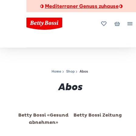
Mediterraner Genuss zuhause
🍋
🍋
Meine Favorite
Mein Wa
Me
Home
Shop
Abos
Navigationspfad
Abos
Betty Bossi «Gesund
Betty Bossi Zeitung
abnehmen»