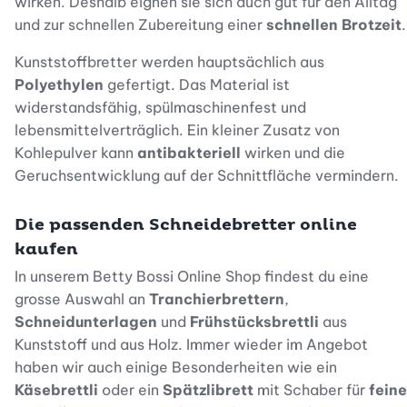
wirken. Deshalb eignen sie sich auch gut für den Alltag
und zur schnellen Zubereitung einer
schnellen Brotzeit
.
Kunststoffbretter werden hauptsächlich aus
Polyethylen
gefertigt. Das Material ist
widerstandsfähig, spülmaschinenfest und
lebensmittelverträglich. Ein kleiner Zusatz von
Kohlepulver kann
antibakteriell
wirken und die
Geruchsentwicklung auf der Schnittfläche vermindern.
Die passenden Schneidebretter online
kaufen
In unserem Betty Bossi Online Shop findest du eine
grosse Auswahl an
Tranchierbrettern
,
Schneidunterlagen
und
Frühstücksbrettli
aus
Kunststoff und aus Holz. Immer wieder im Angebot
haben wir auch einige Besonderheiten wie ein
Käsebrettli
oder ein
Spätzlibrett
mit Schaber für
feine