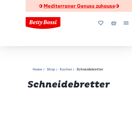
Mediterraner Genuss zuhause
🍋
🍋
Meine Favorite
Mein Wa
Me
Home
Shop
Kochen
Schneidebretter
Navigationspfad
Schneidebretter