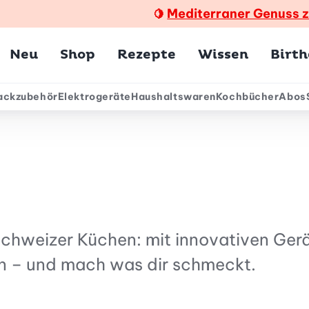
Mediterraner Genuss 
🍋
Hauptmenü
Neu
Shop
Rezepte
Wissen
Birt
ackzubehör
Elektrogeräte
Haushaltswaren
Kochbücher
Abos
ärmenü
 Schweizer Küchen: mit innovativen Ger
en – und mach was dir schmeckt.