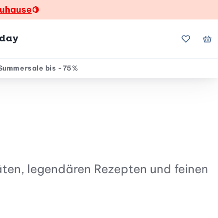
zuhause
🍋
hday
Meine Fa
Me
Summersale bis -75%
äten, legendären Rezepten und feinen