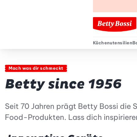
Küchenutensilien
B
Sekund
Mach was dir schmeckt
Betty since 1956
Seit 70 Jahren prägt Betty Bossi die
Food-Produkten. Lass dich inspirier