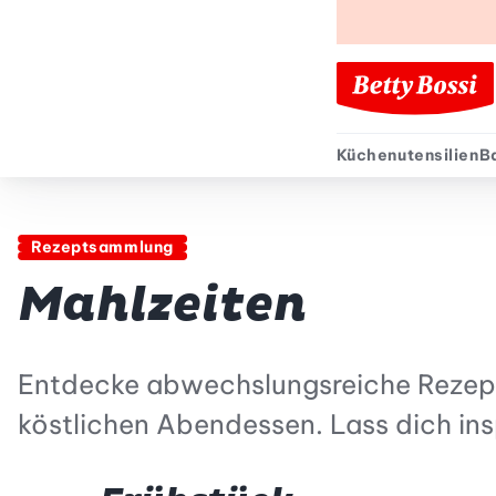
Küchenutensilien
B
Sekund
Rezeptsammlung
Mahlzeiten
Entdecke abwechslungsreiche Rezepte 
köstlichen Abendessen. Lass dich ins