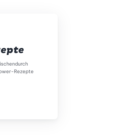
zepte
wischendurch
 Power-Rezepte