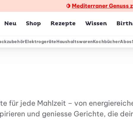
Mediterraner Genuss 
🍋
Hauptmenü
Neu
Shop
Rezepte
Wissen
Birt
ackzubehör
Elektrogeräte
Haushaltswaren
Kochbücher
Abos
ärmenü
für jede Mahlzeit – von energiereiche
pirieren und geniesse Gerichte, die de