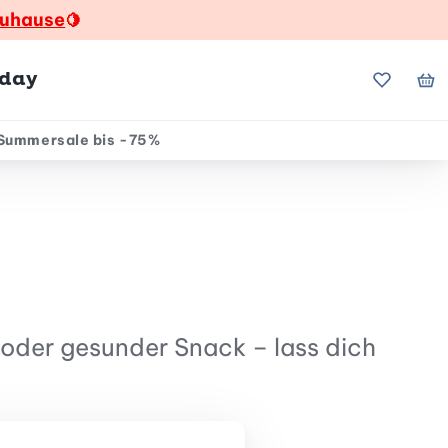
zuhause
🍋
hday
Meine Fa
Me
Summersale bis -75%
 oder gesunder Snack – lass dich