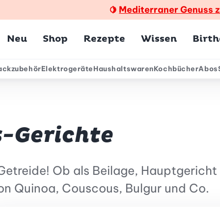
Mediterraner Genuss 
🍋
Hauptmenü
Neu
Shop
Rezepte
Wissen
Birt
ackzubehör
Elektrogeräte
Haushaltswaren
Kochbücher
Abos
ärmenü
s-Gerichte
Getreide! Ob als Beilage, Hauptgericht
 von Quinoa, Couscous, Bulgur und Co.