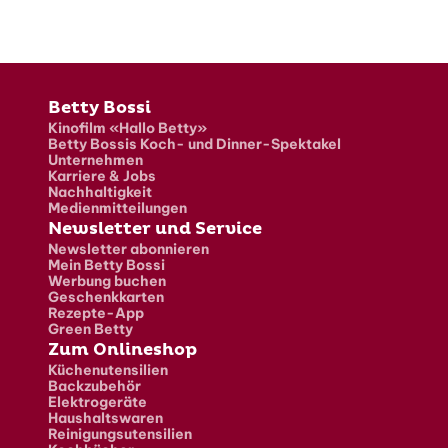
Fusszeile
Betty Bossi
Kinofilm «Hallo Betty»
Betty Bossis Koch- und Dinner-Spektakel
Unternehmen
Karriere & Jobs
Nachhaltigkeit
Medienmitteilungen
Newsletter und Service
Newsletter abonnieren
Mein Betty Bossi
Werbung buchen
Geschenkkarten
Rezepte-App
Green Betty
Zum Onlineshop
Küchenutensilien
Backzubehör
Elektrogeräte
Haushaltswaren
Reinigungsutensilien