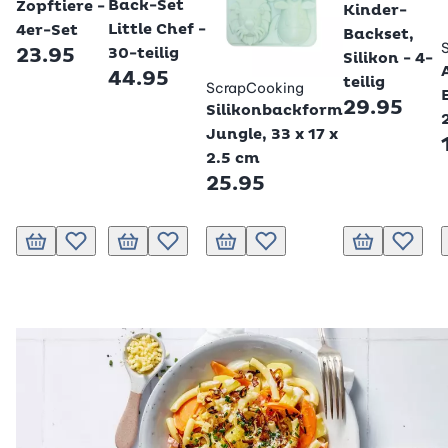
Back-Set
Zopftiere -
Kinder-
Little Chef -
4er-Set
Backset,
23.95
30-teilig
Silikon - 4-
44.95
teilig
ScrapCooking
29.95
Silikonbackform
Jungle, 33 x 17 x
2.5 cm
25.95
In den Warenkorb
Zur Wunschliste hinzufügen
In den Warenkorb
Zur Wunschliste hinzufügen
In den Warenkorb
Zur Wunschliste hinzufügen
In den Warenk
Zur Wun