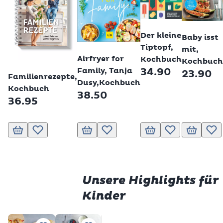
Der kleine
Baby isst
Tiptopf,
mit,
Airfryer for
Kochbuch
Kochbuch
Betty Bossi
Family, Tanja
34.90
23.90
Familienrezepte,
Dusy,Kochbuch
Kochbuch
38.50
36.95
In den Warenkorb
Zur Wunschliste hinzufügen
In den Warenkorb
Zur Wunschliste hinzufügen
In den Warenkorb
Zur Wunschliste h
In den Wa
Zur
Unsere Highlights für
Kinder
Prem