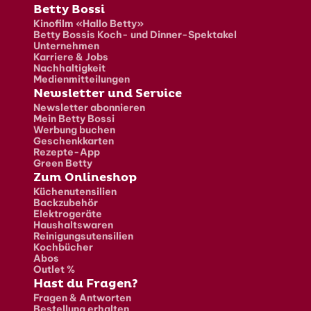
Fusszeile
Betty Bossi
Kinofilm «Hallo Betty»
Betty Bossis Koch- und Dinner-Spektakel
Unternehmen
Karriere & Jobs
Nachhaltigkeit
Medienmitteilungen
Newsletter und Service
Newsletter abonnieren
Mein Betty Bossi
Werbung buchen
Geschenkkarten
Rezepte-App
Green Betty
Zum Onlineshop
Küchenutensilien
Backzubehör
Elektrogeräte
Haushaltswaren
Reinigungsutensilien
Kochbücher
Abos
Outlet %
Hast du Fragen?
Fragen & Antworten
Bestellung erhalten