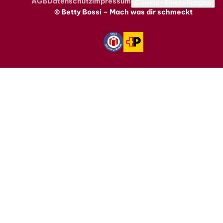
AGB
Datenschutz
Impressum
Metanavigation
Cookie-Einstellungen
© Betty Bossi – Mach was dir schmeckt