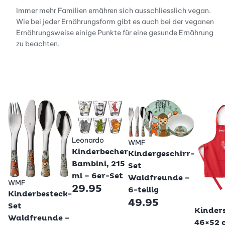
Immer mehr Familien ernähren sich ausschliesslich vegan.
Wie bei jeder Ernährungsform gibt es auch bei der veganen
Ernährungsweise einige Punkte für eine gesunde Ernährung
zu beachten.
Leonardo
WMF
Kinderbecher
Kindergeschirr-
Bambini, 215
Set
ml – 6er-Set
Waldfreunde –
WMF
29.95
6-teilig
Kinderbesteck-
Betty B
49.95
Set
Kinder
Waldfreunde –
46×52 