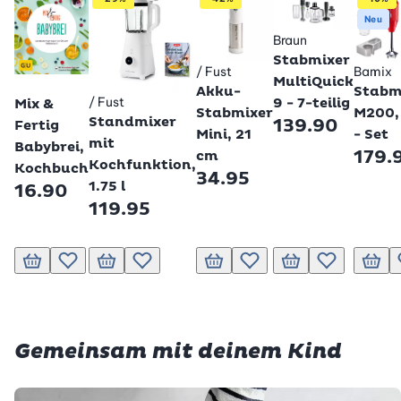
Neu
Braun
Stabmixer
/ Fust
Bamix
Betty Bossi
MultiQuick
Akku-
Stabm
/ Fust
9 - 7-teilig
Mix &
Betty Bossi
Stabmixer
M200,
Standmixer
139.90
Fertig
Mini, 21
- Set
mit
Babybrei,
179.
cm
Kochfunktion,
Kochbuch
34.95
1.75 l
16.90
119.95
In den Warenkorb
Zur Wunschliste hinzufügen
In den Warenkorb
Zur Wunschliste hinzufügen
In den Warenkorb
Zur Wunschliste hinzufügen
In den Warenkorb
Zur Wunschlis
In de
Gemeinsam mit deinem Kind