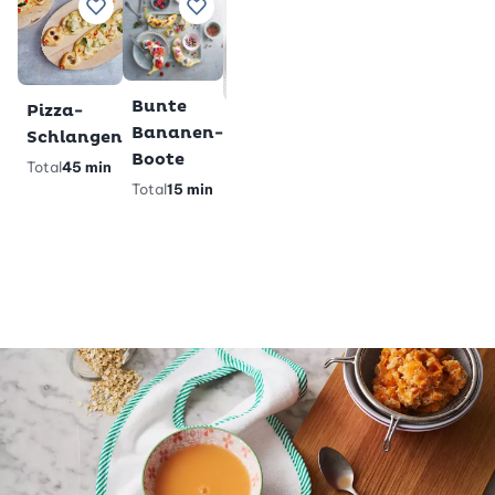
Würstli
Gluten
Zu Lieblingsrezepten hinzufügen
Zu Lieblingsrezepten hinzufügen
Zu Lieblingsrezepten h
Zu Lieblings
im Teig
Milchs
Total
28
Total
2 h
min
veget
gl
Premium
Bunte
Pizza-
Glutenfreie
Bananen-
Schlangen
Pandabärli-
Boote
Total
45 min
Muffins
Total
15 min
Total
40 min
vegetarisch
glutenfrei