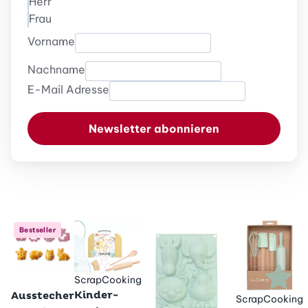
Herr
Frau
Vorname
Nachname
E-Mail Adresse
Newsletter abonnieren
Bestseller
ScrapCooking
Betty Bossi
Kinder-
Ausstecher
ScrapCooking