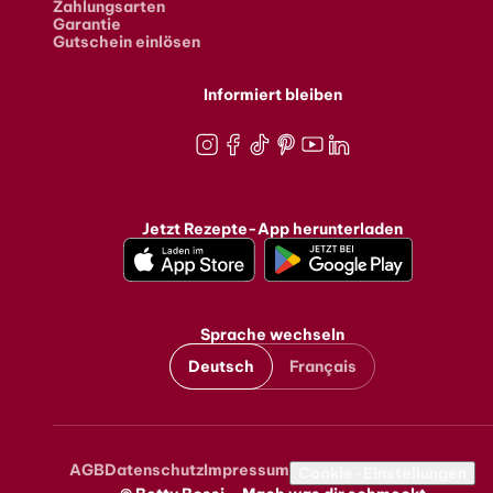
Zahlungsarten
Garantie
Gutschein einlösen
Informiert bleiben
Instagram
Facebook
TikTok
Pinterest
Youtube
LinkedIn
Jetzt Rezepte-App herunterladen
Sprache wechseln
Deutsch
Français
AGB
Datenschutz
Impressum
Metanavigation
Cookie-Einstellungen