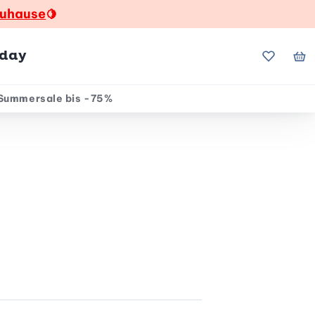
zuhause
🍋
hday
Meine Fa
Me
Summersale bis -75%