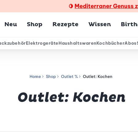
Mediterraner Genuss 
🍋
Hauptmenü
Neu
Shop
Rezepte
Wissen
Birt
ackzubehör
Elektrogeräte
Haushaltswaren
Kochbücher
Abos
ärmenü
Home
Shop
Outlet %
Outlet: Kochen
Outlet: Kochen