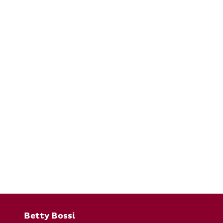
Fusszeile
Betty Bossi