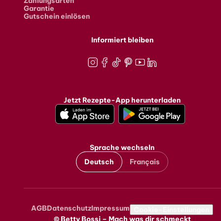
Zahlungsarten
Garantie
Gutschein einlösen
Informiert bleiben
Instagram
Facebook
TikTok
Pinterest
Youtube
LinkedIn
Jetzt Rezepte-App herunterladen
Sprache wechseln
Deutsch
Français
AGB
Datenschutz
Impressum
Metanavigation
Cookie-Einstellungen
© Betty Bossi – Mach was dir schmeckt