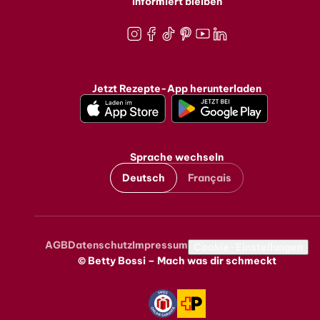
Informiert bleiben
Instagram
Facebook
TikTok
Pinterest
Youtube
LinkedIn
Jetzt Rezepte-App herunterladen
Sprache wechseln
Deutsch
Français
AGB
Datenschutz
Impressum
Metanavigation
Cookie-Einstellungen
© Betty Bossi – Mach was dir schmeckt