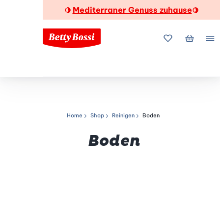
Mediterraner Genuss zuhause
🍋
🍋
Meine Favorite
Mein Wa
Me
Home
Shop
Reinigen
Boden
Navigationspfad
Boden