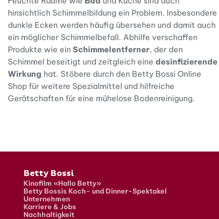
Feuchte Räume wie
Bad
und Küche sind auch
hinsichtlich Schimmelbildung ein Problem. Insbesondere
dunkle Ecken werden häufig übersehen und damit auch
ein möglicher Schimmelbefall. Abhilfe verschaffen
Produkte wie ein
Schimmelentferner
, der den
Schimmel beseitigt und zeitgleich eine
desinfizierende
Wirkung
hat. Stöbere durch den Betty Bossi Online
Shop für weitere Spezialmittel und hilfreiche
Gerätschaften für eine mühelose Bodenreinigung.
Fusszeile
Betty Bossi
Kinofilm «Hallo Betty»
Betty Bossis Koch- und Dinner-Spektakel
Unternehmen
Karriere & Jobs
Nachhaltigkeit