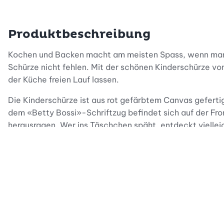
Produktbeschreibung
Kochen und Backen macht am meisten Spass, wenn man es
Schürze nicht fehlen. Mit der schönen Kinderschürze von 
der Küche freien Lauf lassen.
Die Kinderschürze ist aus rot gefärbtem Canvas geferti
dem «Betty Bossi»-Schriftzug befindet sich auf der Fro
herausragen. Wer ins Täschchen späht, entdeckt viellei
Mit den 2 Hüftbändeln an den Seiten lässt sich die Ki
angepasst werden kann. Ein goldener, kindersicherer Dr
Backspass mit der ganzen Familie beginnen!