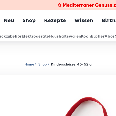
Mediterraner Genuss 
🍋
Hauptmenü
Neu
Shop
Rezepte
Wissen
Birt
ackzubehör
Elektrogeräte
Haushaltswaren
Kochbücher
Abos
ärmenü
Home
Shop
Kinderschürze, 46×52 cm