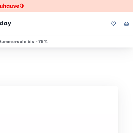
zuhause
🍋
hday
Meine Fa
Me
Summersale bis -75%