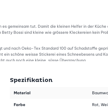
 gemeinsam tut. Damit die kleinen Helfer in der Küche a
Betty Bossi sind kleine wie grössere Kleckereien kein Prob
gt und nach Oeko-Tex Standard 100 auf Schadstoffe geprüf
nt ein schöne weisse Stickerei eines Schneebesens und Ko
cht auch noch eine kleine, süsse Überraschung…
nderschürze einfach zubinden, während das längenregulier
uckknopf dient auf der einen Seite als Befestigung. Also
Spezifikation
Material
Baumwo
Farbe
Rot, Wei