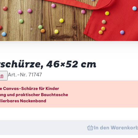
schürze, 46×52 cm
Art.-Nr.
71747
en
orteile im Überblick
e Canvas-Schürze für Kinder
ung und praktischer Bauchtasche
lierbares Nackenband
In den Warenkor