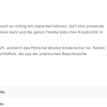
uch so richtig mit anpacken können, darf eine passende
lem mehr und die ganze Familie kann ihrer Kreativität in
t, wodurch das Material absolut kindersicher ist. Neben
chlöffels, die aus der praktischen Bauchtasche
bare Nackenband ganz nach der Grösse des Kindes
, Schürze umbinden, und schon kann der grosse Koch- und
lle
ss