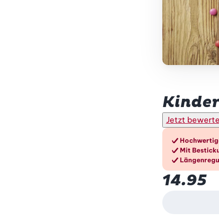
Betty Bossi
Kinder
Jetzt bewert
Die V
Hochwertig
Mit Bestick
Längenregu
14.95