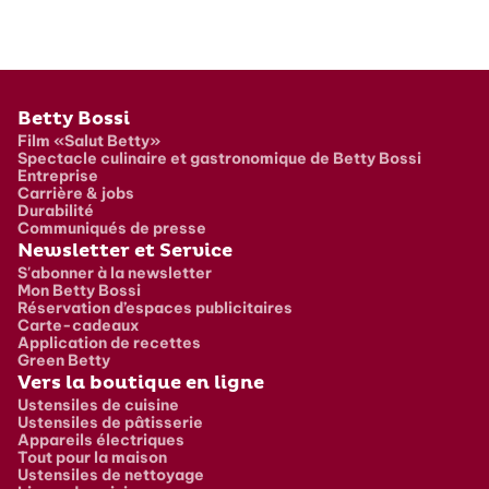
Pied de page
Betty Bossi
Film «Salut Betty»
Spectacle culinaire et gastronomique de Betty Bossi
Entreprise
Carrière & jobs
Durabilité
Communiqués de presse
Newsletter et Service
S'abonner à la newsletter
Mon Betty Bossi
Réservation d’espaces publicitaires
Carte-cadeaux
Application de recettes
Green Betty
Vers la boutique en ligne
Ustensiles de cuisine
Ustensiles de pâtisserie
Appareils électriques
Tout pour la maison
Ustensiles de nettoyage