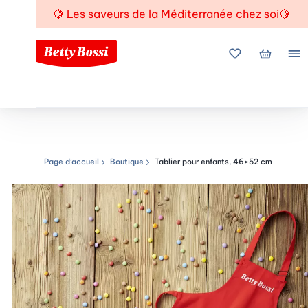
🍋
Les saveurs de la Méditerranée chez soi
🍋
Mes favoris
Mon pani
Me
Page d’accueil
Boutique
Tablier pour enfants, 46×52 cm
Chemin de navigation