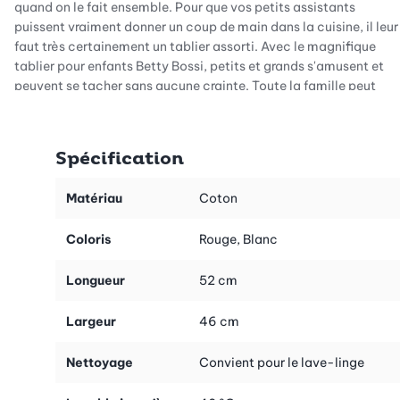
quand on le fait ensemble. Pour que vos petits assistants
puissent vraiment donner un coup de main dans la cuisine, il leur
faut très certainement un tablier assorti. Avec le magnifique
tablier pour enfants Betty Bossi, petits et grands s'amusent et
peuvent se tacher sans aucune crainte. Toute la famille peut
ainsi laisser libre cours à sa créativité dans la cuisine.
Ce tablier pour enfants a été conçu en toile de couleur rouge. Il
Spécification
a été testé et correspond à la norme Oeko-Tex 100 sur les
substances nocives, ce qui certifie que la matière est
absolument sans danger pour les enfants. En plus de
Matériau
Coton
l'inscription «Betty Bossi», une magnifique broderie blanche
représente un fouet et une cuillère de cuisine est apposée sur le
Coloris
Rouge, Blanc
devant, au niveau de la poche ventrale très pratique. Et si vous
jetez un coup d'œil dans la petite poche, vous n'êtes pas à l'abri
Longueur
52 cm
de découvrir une petite surprise...
Largeur
46 cm
Les 2 attaches latérales à hauteur de la taille permettent de
nouer facilement le tablier, tandis que la lanière de cou est
Nettoyage
Convient pour le lave-linge
réglable et permet un ajustement à la taille de l'enfant. Un petit
bouton-pression doré sert de fermeture sur l'un des côtés. Alors,