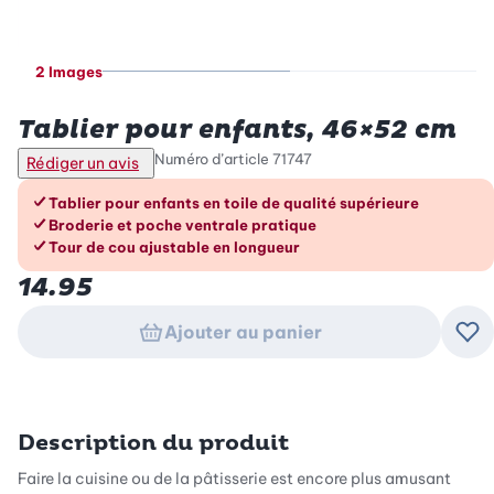
2 Images
Betty Bossi
Tablier pour enfants, 46×52 cm
Numéro d’article
71747
Rédiger un avis
Les avantages en un coup d’œil
Tablier pour enfants en toile de qualité supérieure
Broderie et poche ventrale pratique
Tour de cou ajustable en longueur
14.95
Ajouter au panier
Ajo
Description du produit
Faire la cuisine ou de la pâtisserie est encore plus amusant