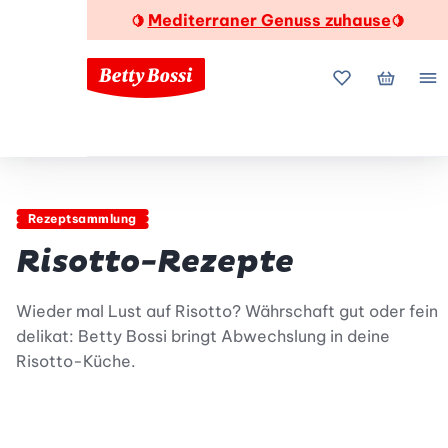
Mediterraner Genuss zuhause
🍋
🍋
Meine Favorite
Mein Wa
Me
Rezeptsammlung
Risotto-Rezepte
Wieder mal Lust auf Risotto? Währschaft gut oder fein
delikat: Betty Bossi bringt Abwechslung in deine
Risotto-Küche.